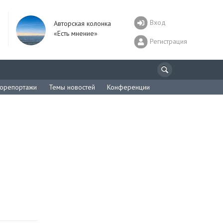
Вход
Авторская колонка
«Есть мнение»
Регистрация
орепортажи
Темы новостей
Конференции