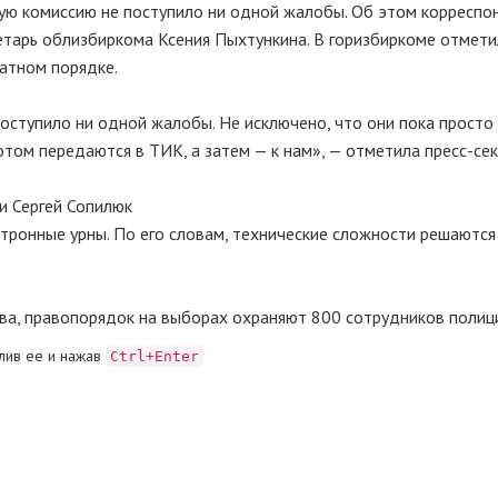
ую комиссию не поступило ни одной жалобы. Об этом корреспо
тарь облизбиркома Ксения Пыхтункина. В горизбиркоме отмети
атном порядке.
оступило ни одной жалобы. Не исключено, что они пока просто
отом передаются в ТИК, а затем — к нам», — отметила пресс-сек
и Сергей Сопилюк
ронные урны. По его словам, технические сложности решаются
а, правопорядок на выборах охраняют 800 сотрудников полиц
лив ее и нажав
Ctrl+Enter