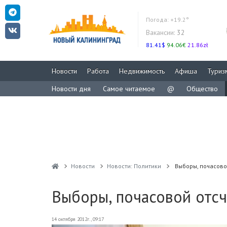
Погода:
+19.2°
Вакансии:
32
81.41$
94.06€
21.86zł
Новости
Работа
Недвижимость
Афиша
Туриз
Новости дня
Самое читаемое
@
Общество
Новости
Новости: Политики
Выборы, почасовой
Выборы, почасовой отсч
14 октября 2012г., 09:17