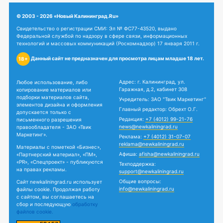
© 2003 - 2026 «Новый Калининград.Ru»
Свидетельство о регистрации СМИ: Эл № ФС77-43520, выдано
Федеральной службой по надзору в сфере связи, информационных
технологий и массовых коммуникаций (Роскомнадзор) 17 января 2011 г.
Данный сайт не предназначен для просмотра лицам младше 18 лет.
18+
Адрес: г. Калининград, ул.
Любое использование, либо
Гаражная, д.2, кабинет 308
копирование материалов или
подборки материалов сайта,
Учредитель: ЗАО "Твик Маркетинг"
элементов дизайна и оформления
Главный редактор: Обрехт О.Г.
допускается только с
Редакция:
+7 (4012) 99-21-76
письменного разрешения
news@newkaliningrad.ru
правообладателя - ЗАО «Твик
Маркетинг».
Реклама:
+7 (4012) 31-07-07
reklama@newkaliningrad.ru
Материалы с пометкой «Бизнес»,
Афиша:
afisha@newkaliningrad.ru
«Партнерский материал», «ПМ»,
«PR», «Спецпроект» - публикуются
Техподдержка:
на правах рекламы.
support@newkaliningrad.ru
Общие вопросы:
Сайт newkaliningrad.ru использует
info@newkaliningrad.ru
файлы cookie. Продолжая работу
с сайтом, вы соглашаетесь на
сбор и последующую
обработку
файлов cookie.