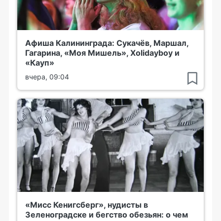
Афиша Калининграда: Сукачёв, Маршал,
Гагарина, «Моя Мишель», Xolidayboy и
«Кауп»
вчера, 09:04
«Мисс Кенигсберг», нудисты в
Зеленоградске и бегство обезьян: о чем