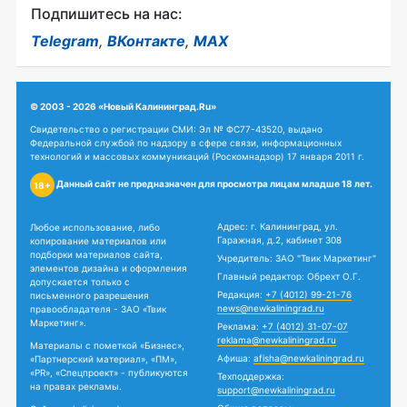
Подпишитесь на нас:
Telegram
,
ВКонтакте
,
MAX
© 2003 - 2026 «Новый Калининград.Ru»
Свидетельство о регистрации СМИ: Эл № ФС77-43520, выдано
Федеральной службой по надзору в сфере связи, информационных
технологий и массовых коммуникаций (Роскомнадзор) 17 января 2011 г.
Данный сайт не предназначен для просмотра лицам младше 18 лет.
18+
Адрес: г. Калининград, ул.
Любое использование, либо
Гаражная, д.2, кабинет 308
копирование материалов или
подборки материалов сайта,
Учредитель: ЗАО "Твик Маркетинг"
элементов дизайна и оформления
Главный редактор: Обрехт О.Г.
допускается только с
Редакция:
+7 (4012) 99-21-76
письменного разрешения
news@newkaliningrad.ru
правообладателя - ЗАО «Твик
Маркетинг».
Реклама:
+7 (4012) 31-07-07
reklama@newkaliningrad.ru
Материалы с пометкой «Бизнес»,
Афиша:
afisha@newkaliningrad.ru
«Партнерский материал», «ПМ»,
«PR», «Спецпроект» - публикуются
Техподдержка:
на правах рекламы.
support@newkaliningrad.ru