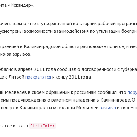
ипа «Искандер».
очень важно, что в утвержденной во вторник рабочей програм
дусмотрены возможности взаимодействия по утилизации боепри
 границей в Калининградской области расположен полигон, и ме
из-за взрывов.
балис в апреле 2011 года сообщал о договоренности с губерн
це с Литвой
прекратятся
к концу 2011 года.
ий Медведев в своем обращении к россиянам сообщил, что
пор
темы предупреждения о ракетном нападении в Калининграде. О
кандер» в Калининградской области Медведев
заявлял
в своем 
лив ее и нажав
Ctrl+Enter