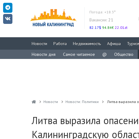
Погода:
+18.3°
Вакансии:
21
82.17$
94.84€
22.01zł
Новости
Работа
Недвижимость
Афиша
Туриз
Новости дня
Самое читаемое
@
Общество
Новости
Новости: Политики
Литва выразила о
Литва выразила опасени
Калининградскую облас