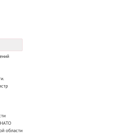
жений
и.
истр
сти
и НАТО
ой области