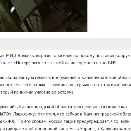
глав МИД Вильнюс выразил опасения по поводу поставок воору
бщает
«Интерфакс» со ссылкой на информагентство BNS.
ю своих наступательных вооружений в Калининградской област
нного смысла в этом», — заявил в интервью агентству вице-мин
торый принимал участие во встрече.
ужений в Калининградской области «расценивается скорее как
НАТО». Ляшкявичус отметил, что сейчас в Калининградской обла
 С-400. По его словам, Россия также предупреждает, что, есл
противоракетной оборонной системы в Европе, в Калининградск