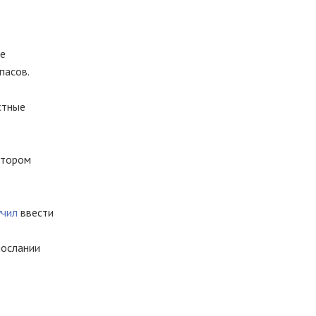
ме
пасов.
стные
атором
учил
ввести
послании