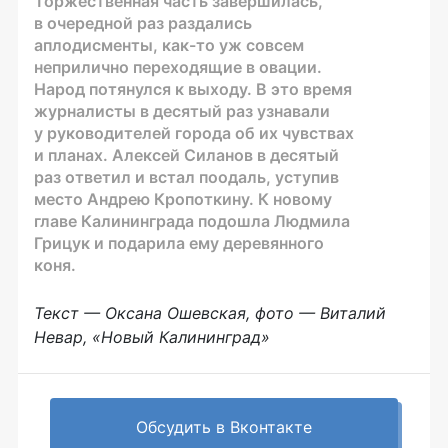
Торжественная часть завершилась,
в очередной раз раздались
аплодисменты,
как-то
уж совсем
неприлично переходящие в овации.
Народ потянулся к выходу. В это время
журналисты в десятый раз узнавали
у руководителей города об их чувствах
и планах. Алексей Силанов в десятый
раз ответил и встал поодаль, уступив
место Андрею Кропоткину. К новому
главе Калининграда подошла Людмила
Грицук и подарила ему деревянного
коня.
Текст — Оксана Ошевская, ф
ото — Виталий
Невар, «Новый Калининград»
Обсудить в Вконтакте