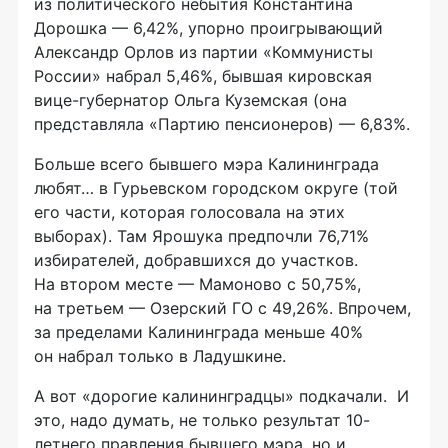
из политического небытия Константина
Дорошка — 6,42%, упорно проигрывающий
Александр Орлов из партии «Коммунисты
России» набрал 5,46%, бывшая кировская
вице-губернатор
Ольга Куземская (она
представляла «Партию пенсионеров) — 6,83%.
Больше всего бывшего мэра Калининграда
любят… в Гурьевском городском округе (той
его части, которая голосовала на этих
выборах). Там Ярошука предпочли 76,71%
избирателей, добравшихся до участков.
На втором месте — Мамоново с 50,75%,
на третьем — Озерский ГО с 49,26%. Впрочем,
за пределами Калининграда меньше 40%
он набрал только в Ладушкине.
А вот «дорогие калининградцы» подкачали. И
это, надо думать, не только результат 10-
летнего правления бывшего мэра, но и