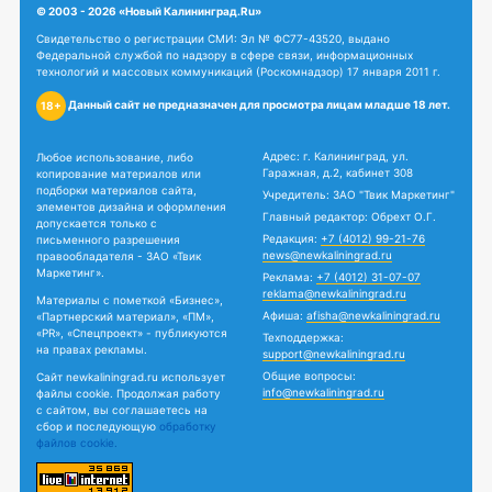
© 2003 - 2026 «Новый Калининград.Ru»
Свидетельство о регистрации СМИ: Эл № ФС77-43520, выдано
Федеральной службой по надзору в сфере связи, информационных
технологий и массовых коммуникаций (Роскомнадзор) 17 января 2011 г.
Данный сайт не предназначен для просмотра лицам младше 18 лет.
18+
Адрес: г. Калининград, ул.
Любое использование, либо
Гаражная, д.2, кабинет 308
копирование материалов или
подборки материалов сайта,
Учредитель: ЗАО "Твик Маркетинг"
элементов дизайна и оформления
Главный редактор: Обрехт О.Г.
допускается только с
Редакция:
+7 (4012) 99-21-76
письменного разрешения
news@newkaliningrad.ru
правообладателя - ЗАО «Твик
Маркетинг».
Реклама:
+7 (4012) 31-07-07
reklama@newkaliningrad.ru
Материалы с пометкой «Бизнес»,
Афиша:
afisha@newkaliningrad.ru
«Партнерский материал», «ПМ»,
«PR», «Спецпроект» - публикуются
Техподдержка:
на правах рекламы.
support@newkaliningrad.ru
Общие вопросы:
Сайт newkaliningrad.ru использует
info@newkaliningrad.ru
файлы cookie. Продолжая работу
с сайтом, вы соглашаетесь на
сбор и последующую
обработку
файлов cookie.