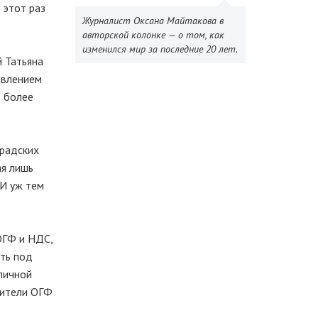
 этот раз
Журналист Оксана Майтакова в
авторской колонке — о том, как
изменился мир за последние 20 лет.
 Татьяна
явлением
е более
градских
ая лишь
 И уж тем
ОГФ и НДС,
ать под
личной
вители ОГФ