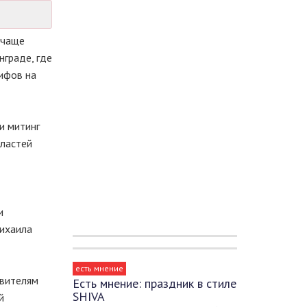
 чаще
нграде, где
ифов на
и митинг
властей
и
Михаила
есть мнение
авителям
Есть мнение: праздник в стиле
SHIVA
й