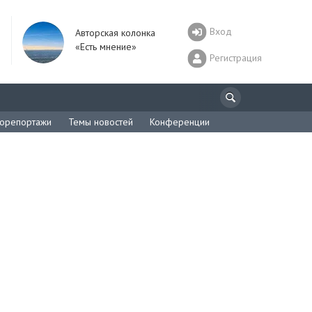
Вход
Авторская колонка
«Есть мнение»
Регистрация
орепортажи
Темы новостей
Конференции