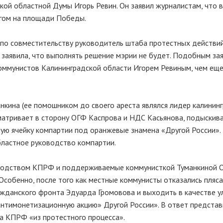
ой областной Думы Игорь Ревин. Он заявил журналистам, что в
гом на площади Победы.
 по совместительству руководитель штаба протестных действий
 заявила, что выполнять решение мэрии не будет. Подобным за
коммунистов Калининградской области Игорем Ревиным, чем ещ
анкина (ее помошником до своего ареста являлся лидер калинин
матривает в сторону ОГФ Каспрова и НДС Касьянова, подыскив
ую ячейку компартии под оранжевые знамена «Другой России».
бластное руководство компартии.
водством КПРФ и поддерживаемые коммунисткой Туманкиной 
Особенно, после того как местные коммунисты отказались пляс
ажданского фронта Эдуарда Громовова и выходить в качестве у
антимонетизационную акцию» Другой России». В ответ предста
а КПРФ «из протестного процесса».