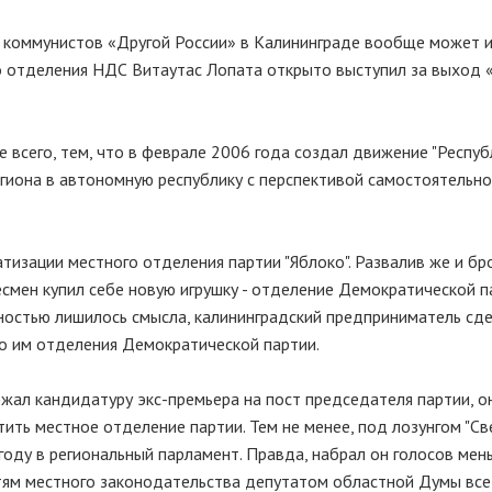
е коммунистов «Другой России» в Калининграде вообще может и
го отделения НДС Витаутас Лопата открыто выступил за выход 
 всего, тем, что в феврале 2006 года создал движение "Республ
гиона в автономную республику с перспективой самостоятельно
тизации местного отделения партии "Яблоко". Развалив же и бр
есмен купил себе новую игрушку - отделение Демократической п
лностью лишилось смысла, калининградский предприниматель сде
о им отделения Демократической партии.
ал кандидатуру экс-премьера на пост председателя партии, о
ить местное отделение партии. Тем не менее, под лозунгом "С
оду в региональный парламент. Правда, набрал он голосов мен
стям местного законодательства депутатом областной Думы все-