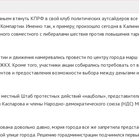
таньем втянуть КПРФ в свой клуб политических аутсайдеров все
Компартии. Именно так, к примеру, произошло сегодня в Калини
дного совместного с либералами шествия против повышения тар
ртии и движения намеревались провести по центру города марш 
КХ. Кроме того, участники акции собирались потребовать от 
дентов и предоставления возможности выбора между деньгами и
в местный Штаб протестных действий «нацболы», представител
и Каспарова и члены Народно-демократического союза (НДС) 
ирована довольно давно, мэрия города все же запретила предст
й улице города. Решению горадминистрации подчинился первы