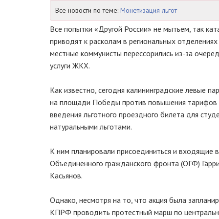
Все новости по теме:
Монетизация льгот
Все попытки «Другой России» не мытьем, так ка
приводят к расколам в региональных отделениях 
местные коммунисты перессорились из-за очере
услуги ЖКХ.
Как известно, сегодня калининградские левые па
на площади Победы против повышения тарифов Ж
введения льготного проездного билета для сту
натуральными льготами.
К ним планировали присоединиться и входящие 
Объединенного гражданского фронта (ОГФ) Гарр
Касьянов.
Однако, несмотря на то, что акция была заплан
КПРФ проводить протестный марш по центрально