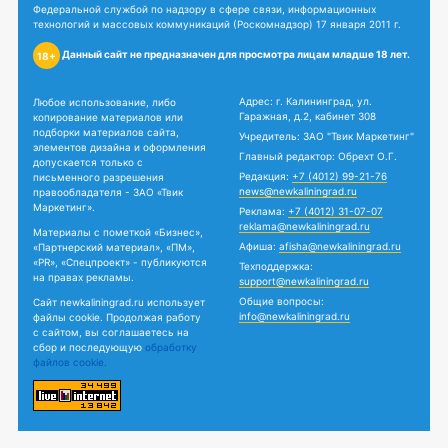
Федеральной службой по надзору в сфере связи, информационных
технологий и массовых коммуникаций (Роскомнадзор) 17 января 2011 г.
Данный сайт не предназначен для просмотра лицам младше 18 лет.
18+
Адрес: г. Калининград, ул.
Любое использование, либо
Гаражная, д.2, кабинет 308
копирование материалов или
подборки материалов сайта,
Учредитель: ЗАО "Твик Маркетинг"
элементов дизайна и оформления
Главный редактор: Обрехт О.Г.
допускается только с
Редакция:
+7 (4012) 99-21-76
письменного разрешения
news@newkaliningrad.ru
правообладателя - ЗАО «Твик
Маркетинг».
Реклама:
+7 (4012) 31-07-07
reklama@newkaliningrad.ru
Материалы с пометкой «Бизнес»,
Афиша:
afisha@newkaliningrad.ru
«Партнерский материал», «ПМ»,
«PR», «Спецпроект» - публикуются
Техподдержка:
на правах рекламы.
support@newkaliningrad.ru
Общие вопросы:
Сайт newkaliningrad.ru использует
info@newkaliningrad.ru
файлы cookie. Продолжая работу
с сайтом, вы соглашаетесь на
сбор и последующую
обработку
файлов cookie.