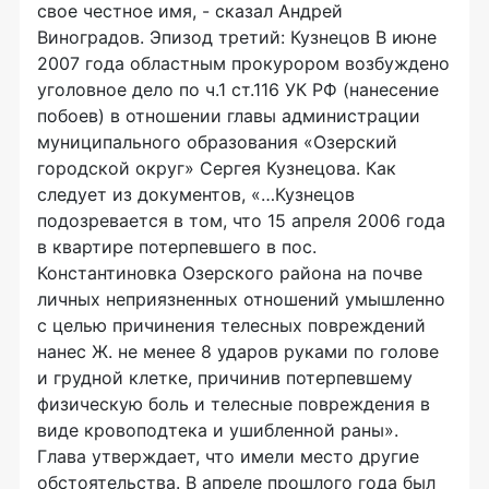
свое честное имя, - сказал Андрей
Виноградов. Эпизод третий: Кузнецов В июне
2007 года областным прокурором возбуждено
уголовное дело по ч.1 ст.116 УК РФ (нанесение
побоев) в отношении главы администрации
муниципального образования «Озерский
городской округ» Сергея Кузнецова. Как
следует из документов, «…Кузнецов
подозревается в том, что 15 апреля 2006 года
в квартире потерпевшего в пос.
Константиновка Озерского района на почве
личных неприязненных отношений умышленно
с целью причинения телесных повреждений
нанес Ж. не менее 8 ударов руками по голове
и грудной клетке, причинив потерпевшему
физическую боль и телесные повреждения в
виде кровоподтека и ушибленной раны».
Глава утверждает, что имели место другие
обстоятельства. В апреле прошлого года был