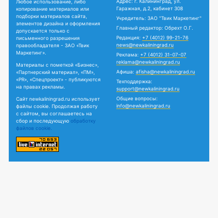
Адрес: г. Калининград, ул.
Любое использование, либо
Гаражная, д.2, кабинет 308
копирование материалов или
подборки материалов сайта,
Учредитель: ЗАО "Твик Маркетинг"
элементов дизайна и оформления
Главный редактор: Обрехт О.Г.
допускается только с
Редакция:
+7 (4012) 99-21-76
письменного разрешения
news@newkaliningrad.ru
правообладателя - ЗАО «Твик
Маркетинг».
Реклама:
+7 (4012) 31-07-07
reklama@newkaliningrad.ru
Материалы с пометкой «Бизнес»,
Афиша:
afisha@newkaliningrad.ru
«Партнерский материал», «ПМ»,
«PR», «Спецпроект» - публикуются
Техподдержка:
на правах рекламы.
support@newkaliningrad.ru
Общие вопросы:
Сайт newkaliningrad.ru использует
info@newkaliningrad.ru
файлы cookie. Продолжая работу
с сайтом, вы соглашаетесь на
сбор и последующую
обработку
файлов cookie.