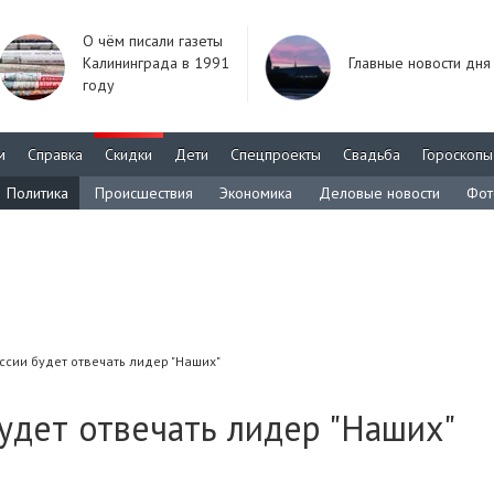
О чём писали газеты
Калининграда в 1991
Главные новости дня
году
м
Справка
Скидки
Дети
Спецпроекты
Свадьба
Гороскопы
Политика
Происшествия
Экономика
Деловые новости
Фот
ссии будет отвечать лидер "Наших"
удет отвечать лидер "Наших"