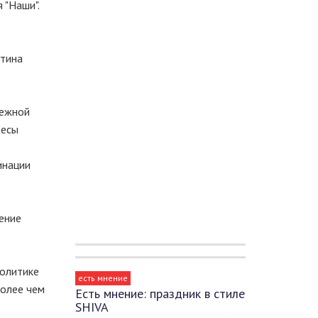
 "Наши".
утина
дежной
ресы
инации
ение
политике
есть мнение
более чем
Есть мнение: праздник в стиле
SHIVA