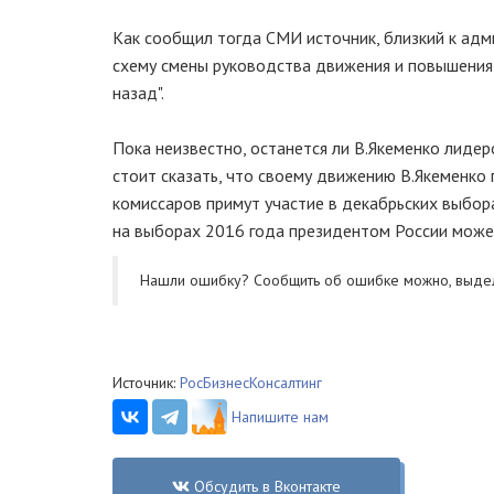
Как сообщил тогда СМИ источник, близкий к адм
схему смены руководства движения и повышения с
назад".
Пока неизвестно, останется ли В.Якеменко лиде
стоит сказать, что своему движению В.Якеменко
комиссаров примут участие в декабрьских выбора
на выборах 2016 года президентом России может
Нашли ошибку? Cообщить об ошибке можно, выде
Источник:
РосБизнесКонсалтинг
Напишите нам
Обсудить в Вконтакте