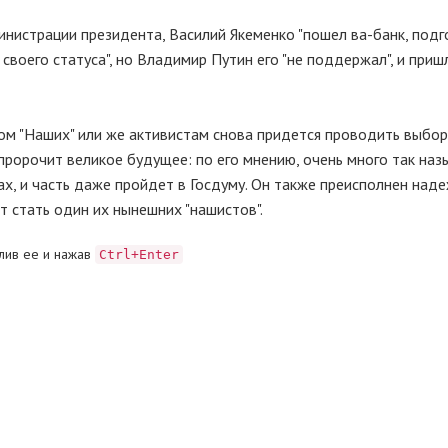
инистрации президента, Василий Якеменко "пошел ва-банк, под
воего статуса", но Владимир Путин его "не поддержал", и приш
ром "Наших" или же активистам снова придется проводить выбо
 пророчит великое будущее: по его мнению, очень много так на
х, и часть даже пройдет в Госдуму. Он также преисполнен над
 стать один их нынешних "нашистов".
лив ее и нажав
Ctrl+Enter