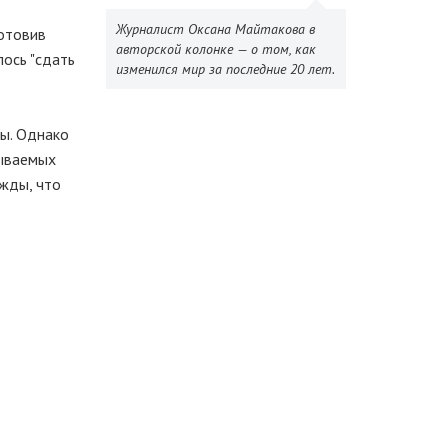
Журналист Оксана Майтакова в
готовив
авторской колонке — о том, как
лось "сдать
изменился мир за последние 20 лет.
ры. Однако
зываемых
ежды, что