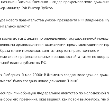
назначен Василий Якеменко – лидер прокремлевского движения
ер-министр РФ Виктор Зубков.
уре нового правительства указом президента РФ Владимира П
ительной власти".
и возлагаются функции по определению государственной моло
твенными организациями и движениями, представляющими инте
браза жизни молодежи, занятия спортом, нравственного и
ежью своих профессиональных возможностей, а также по коорд
льной власти субъектов РФ.
ых Люберцах. В мае 2000г. В.Якеменко создал молодежное движ
 вместе" было создано новое движение "Наши".
щееся при Минобрнауки Федеральное агентство по молодежной 
выборы его преемника, оказавшиеся, как потом выяснилось, "не 