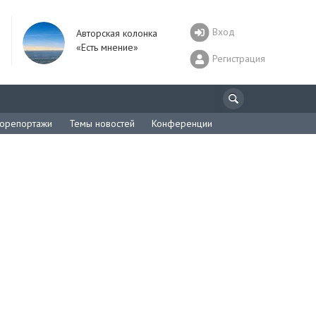
Вход
Авторская колонка
«Есть мнение»
Регистрация
орепортажи
Темы новостей
Конференции