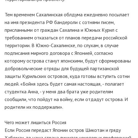
Тем временем Сахалинская облдума ежедневно посылает
на имя президента РФ бандероли с сотнями писем,
присланными от граждан Сахалина и Южных Курил с
требованием отказаться от планов передачи российской
территории. В Южно-Сахалинске, по слухам, в случае
подписания мирного договора с Японией, согласно
которому острова станут японскими, будут сформированы
добровольческие отряды для будущей партизанской
защиты Курильских островов, куда готовы вступить сотни
людей. «Бойня здесь будет самая настоящая, - полагает
студентка Анна, - у меня два брата уже родителям
сообщили, что пойдут на войну, если отдадут острова. И
родители их поддержали».
Чего может лишиться Россия
Если Россия передаст Японии остров Шикотан и гряду
Хабомаи, то наша страна лишится некоторых преференций