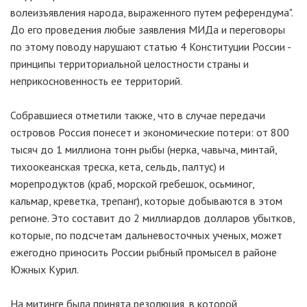
волеизъявления народа, выраженного путем референдума".
До его проведения любые заявления МИДа и переговоры
по этому поводу нарушают статью 4 Конституции России -
принципы территориальной целостности страны и
неприкосновенность ее территорий.
Собравшиеся отметили также, что в случае передачи
островов Россия понесет и экономические потери: от 800
тысяч до 1 миллиона тонн рыбы (нерка, чавыча, минтай,
тихоокеанская треска, кета, сельдь, палтус) и
морепродуктов (краб, морской гребешок, осьминог,
кальмар, креветка, трепанг), которые добываются в этом
регионе. Это составит до 2 миллиардов долларов убытков,
которые, по подсчетам дальневосточных ученых, может
ежегодно приносить России рыбный промысел в районе
Южных Курил.
На митинге была принята резолюция, в которой