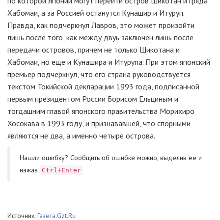
по которой Японии могут перейти остров Шикотан и гряда
Хабомаи, а за Россией останутся Кунашир и Итуруп.
Правда, как подчеркнул Лавров, это может произойти
лишь после того, как между двуь заключен лишь после
передачи островов, причем не только Шикотана и
Хабомаи, но еще и Кунашира и Итурупа. При этом японский
премьер подчеркнул, что его страна руководствуется
текстом Токийской декларации 1993 года, подписанной
первым президентом России Борисом Ельциным и
тогдашним главой японского правительства Морихиро
Хосокава в 1993 году, и признававшей, что спорными
являются не два, а именно четыре острова.
Нашли ошибку? Cообщить об ошибке можно, выделив ее и
нажав
Ctrl+Enter
Источник:
Газета.Gzt.Ru