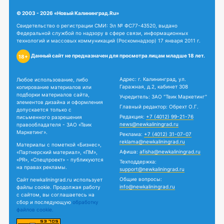
© 2003 - 2026 «Новый Калининград.Ru»
Свидетельство о регистрации СМИ: Эл № ФС77-43520, выдано
Федеральной службой по надзору в сфере связи, информационных
технологий и массовых коммуникаций (Роскомнадзор) 17 января 2011 г.
Данный сайт не предназначен для просмотра лицам младше 18 лет.
18+
Адрес: г. Калининград, ул.
Любое использование, либо
Гаражная, д.2, кабинет 308
копирование материалов или
подборки материалов сайта,
Учредитель: ЗАО "Твик Маркетинг"
элементов дизайна и оформления
Главный редактор: Обрехт О.Г.
допускается только с
Редакция:
+7 (4012) 99-21-76
письменного разрешения
news@newkaliningrad.ru
правообладателя - ЗАО «Твик
Маркетинг».
Реклама:
+7 (4012) 31-07-07
reklama@newkaliningrad.ru
Материалы с пометкой «Бизнес»,
Афиша:
afisha@newkaliningrad.ru
«Партнерский материал», «ПМ»,
«PR», «Спецпроект» - публикуются
Техподдержка:
на правах рекламы.
support@newkaliningrad.ru
Общие вопросы:
Сайт newkaliningrad.ru использует
info@newkaliningrad.ru
файлы cookie. Продолжая работу
с сайтом, вы соглашаетесь на
сбор и последующую
обработку
файлов cookie.