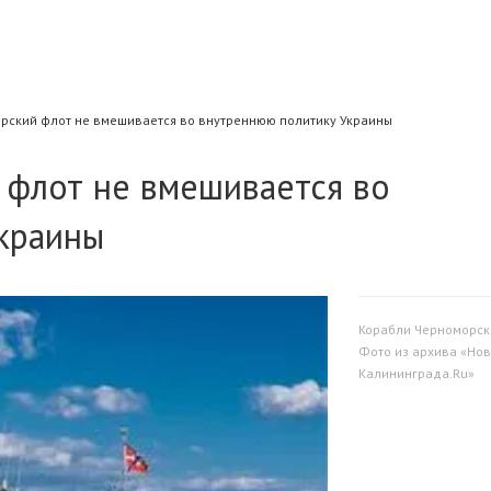
рский флот не вмешивается во внутреннюю политику Украины
флот не вмешивается во
краины
Корабли Черноморск
Фото из архива «Нов
Калининграда.Ru»