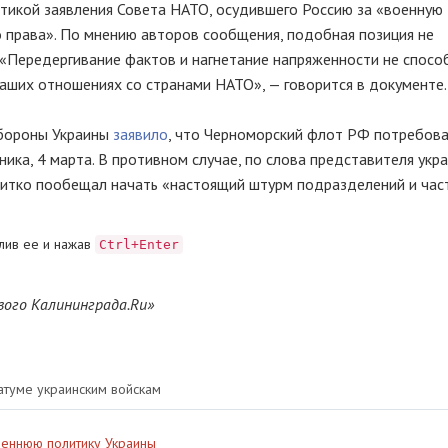
тикой заявления Совета НАТО, осудившего Россию за «военную
 права». По мнению авторов сообщения, подобная позиция не
. «Передергивание фактов и нагнетание напряженности не спос
наших отношениях со странами НАТО», — говорится в документе.
обороны Украины
заявило
, что Черноморский флот РФ потребова
ника, 4 марта. В противном случае, по слова представителя укр
тко пообещал начать «настоящий штурм подразделений и час
лив ее и нажав
Ctrl+Enter
вого Калининграда.Ru»
туме украинским войскам
реннюю политику Украины