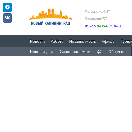
Погода:
+19.4°
Вакансии:
33
81.41$
94.06€
21.86zł
Новости
Работа
Недвижимость
Афиша
Туриз
Новости дня
Самое читаемое
@
Общество