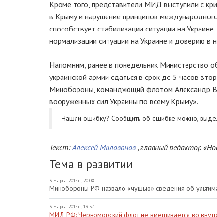
Кроме того, представители МИД выступили с кри
в Крыму и нарушение принципов международного
способствует стабилизации ситуации на Украине
нормализации ситуации на Украине и доверию в 
Напомним, ранее в понедельник Министерство 
украинской армии сдаться в срок до 5 часов втор
Минобороны, командующий флотом Александр Ви
вооруженных сил Украины по всему Крыму».
Нашли ошибку? Cообщить об ошибке можно, выде
Текст:
Алексей Милованов
, главный редактор «Но
Тема в развитии
3 марта 2014г., 20:08
Минобороны РФ назвало «чушью» сведения об ультима
3 марта 2014г., 19:57
МИД РФ: Черноморский флот не вмешивается во внут