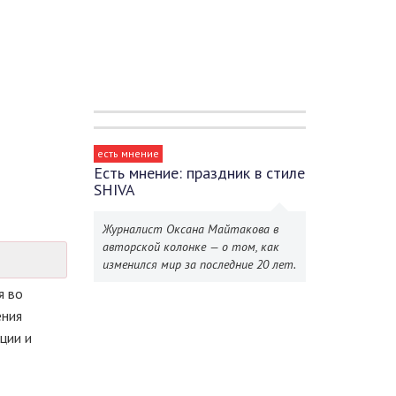
есть мнение
Есть мнение: праздник в стиле
SHIVA
Журналист Оксана Майтакова в
авторской колонке — о том, как
изменился мир за последние 20 лет.
я во
ения
ции и