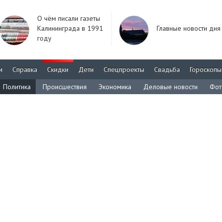
О чём писали газеты
Калининграда в 1991
Главные новости дня
году
м
Справка
Скидки
Дети
Спецпроекты
Свадьба
Гороскопы
Политика
Происшествия
Экономика
Деловые новости
Фот