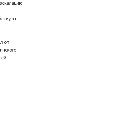
 эскалацию
обствуют
л от
аинского
тей