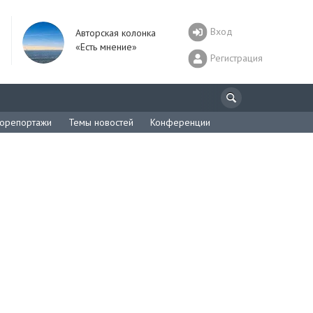
Вход
Авторская колонка
«Есть мнение»
Регистрация
орепортажи
Темы новостей
Конференции