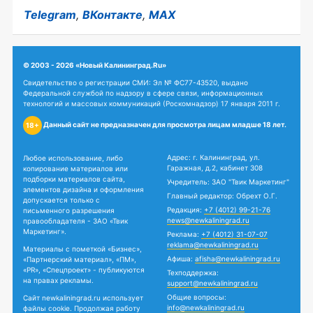
Telegram
,
ВКонтакте
,
MAX
© 2003 - 2026 «Новый Калининград.Ru»
Свидетельство о регистрации СМИ: Эл № ФС77-43520, выдано
Федеральной службой по надзору в сфере связи, информационных
технологий и массовых коммуникаций (Роскомнадзор) 17 января 2011 г.
Данный сайт не предназначен для просмотра лицам младше 18 лет.
18+
Адрес: г. Калининград, ул.
Любое использование, либо
Гаражная, д.2, кабинет 308
копирование материалов или
подборки материалов сайта,
Учредитель: ЗАО "Твик Маркетинг"
элементов дизайна и оформления
Главный редактор: Обрехт О.Г.
допускается только с
Редакция:
+7 (4012) 99-21-76
письменного разрешения
news@newkaliningrad.ru
правообладателя - ЗАО «Твик
Маркетинг».
Реклама:
+7 (4012) 31-07-07
reklama@newkaliningrad.ru
Материалы с пометкой «Бизнес»,
Афиша:
afisha@newkaliningrad.ru
«Партнерский материал», «ПМ»,
«PR», «Спецпроект» - публикуются
Техподдержка:
на правах рекламы.
support@newkaliningrad.ru
Общие вопросы:
Сайт newkaliningrad.ru использует
info@newkaliningrad.ru
файлы cookie. Продолжая работу