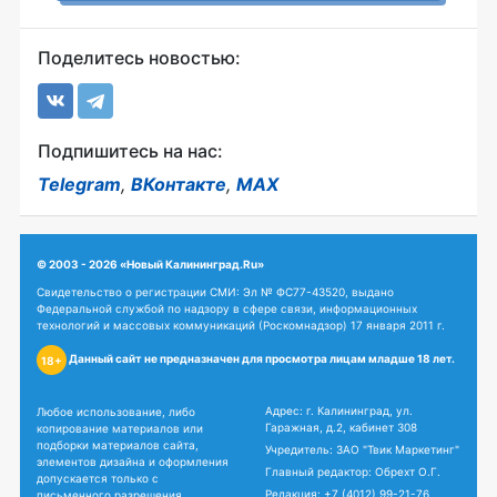
Поделитесь новостью:
Подпишитесь на нас:
Telegram
,
ВКонтакте
,
MAX
© 2003 - 2026 «Новый Калининград.Ru»
Свидетельство о регистрации СМИ: Эл № ФС77-43520, выдано
Федеральной службой по надзору в сфере связи, информационных
технологий и массовых коммуникаций (Роскомнадзор) 17 января 2011 г.
Данный сайт не предназначен для просмотра лицам младше 18 лет.
18+
Адрес: г. Калининград, ул.
Любое использование, либо
Гаражная, д.2, кабинет 308
копирование материалов или
подборки материалов сайта,
Учредитель: ЗАО "Твик Маркетинг"
элементов дизайна и оформления
Главный редактор: Обрехт О.Г.
допускается только с
Редакция:
+7 (4012) 99-21-76
письменного разрешения