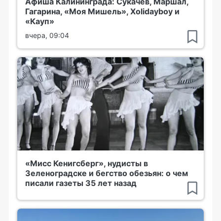
Афиша Калининграда: Сукачёв, Маршал,
Гагарина, «Моя Мишель», Xolidayboy и
«Кауп»
вчера, 09:04
«Мисс Кенигсберг», нудисты в
Зеленоградске и бегство обезьян: о чем
писали газеты 35 лет назад