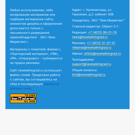
Адрес: г. Калининград, ул.
Любое использование, либо
Гаражная, д.2, кабинет 308
копирование материалов или
подборки материалов сайта,
Учредитель: ЗАО "Твик Маркетинг"
элементов дизайна и оформления
Главный редактор: Обрехт О.Г.
допускается только с
Редакция:
+7 (4012) 99-21-76
письменного разрешения
news@newkaliningrad.ru
правообладателя - ЗАО «Твик
Маркетинг».
Реклама:
+7 (4012) 31-07-07
reklama@newkaliningrad.ru
Материалы с пометкой «Бизнес»,
Афиша:
afisha@newkaliningrad.ru
«Партнерский материал», «ПМ»,
«PR», «Спецпроект» - публикуются
Техподдержка:
на правах рекламы.
support@newkaliningrad.ru
Общие вопросы:
Сайт newkaliningrad.ru использует
info@newkaliningrad.ru
файлы cookie. Продолжая работу
с сайтом, вы соглашаетесь на
сбор и последующую
обработку
файлов cookie.