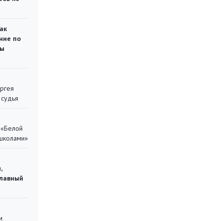
ак
ние по
ты
ергея
 судья
 «Белой
 школами»
,
главный
у
м