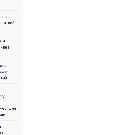
а
лись
градской
ж и
живет
в» на
главил
ский
уму
мест для
ций
о
ых