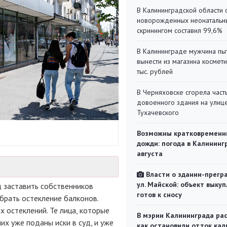
В Калининградской области 
новорожденных неонаталь
скринингом составил 99,6%
В Калининграде мужчина пы
вынести из магазина космети
тыс. рублей
В Черняховске сгорела част
довоенного здания на улиц
Тухачевского
Возможны кратковременн
дожди: погода в Калининг
августа
Власти о здании-прегр
ул. Майской: объект выкуп
 заставить собственников
готов к сносу
брать остекление балконов.
 остеклений. Те лица, которые
В мэрии Калининграда рас
х уже поданы иски в суд, и уже
как остановили отток кад