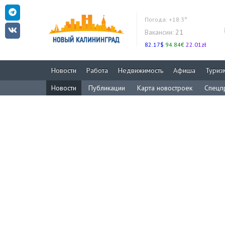
Погода:
+18.3°
Вакансии:
21
82.17$
94.84€
22.01zł
Новости
Работа
Недвижимость
Афиша
Туриз
Новости
Публикации
Карта новостроек
Спецп