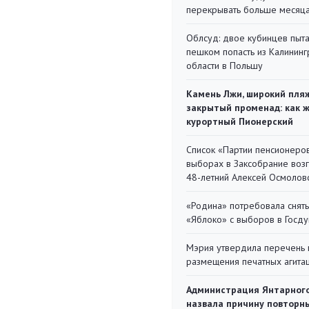
перекрывать больше месяц
Облсуд: двое кубинцев пыта
пешком попасть из Калинин
области в Польшу
Камень Лжи, широкий пля
закрытый променад: как 
курортный Пионерский
Список «Партии пенсионеро
выборах в Заксобрание воз
48-летний Алексей Осмолов
«Родина» потребовала снять
«Яблоко» с выборов в Госд
Мэрия утвердила перечень 
размещения печатных агита
Администрация Янтарног
назвала причину повторн