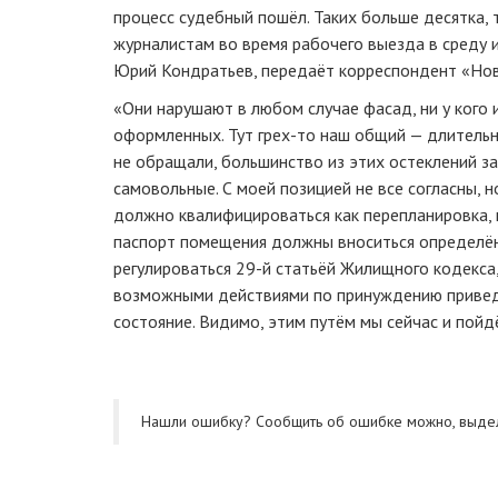
процесс судебный пошёл. Таких больше десятка, 
журналистам во время рабочего выезда в среду и
Юрий Кондратьев, передаёт корреспондент «Нов
«Они нарушают в любом случае фасад, ни у кого 
оформленных. Тут
грех-то
наш общий — длительно
не обращали, большинство из этих остеклений з
самовольные. С моей позицией не все согласны, н
должно квалифицироваться как перепланировка, 
паспорт помещения должны вноситься определён
регулироваться
29-й
статьёй Жилищного кодекса,
возможными действиями по принуждению привед
состояние. Видимо, этим путём мы сейчас и пойдё
Нашли ошибку? Cообщить об ошибке можно, выде