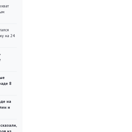
охват
ным
тался
ку на 24
ь
е
ые
раде 8
аде на
лен и
сказали,
ров из