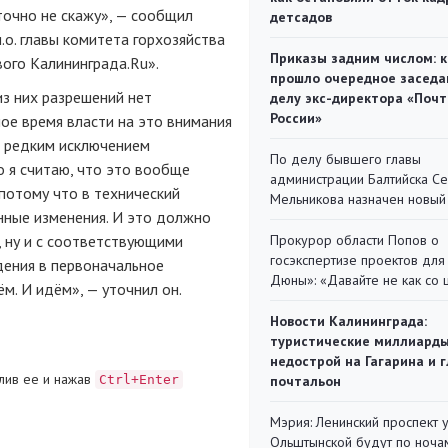
точно не скажу», — сообщил
детсадов
.о. главы комитета горхозяйства
Приказы задним числом: к
ого Калининграда.Ru».
прошло очередное заседа
из них разрешений нет
делу экс-директора «Поч
России»
е время власти на это внимания
а редким исключением
По делу бывшего главы
о я считаю, что это вообще
администрации Балтийска С
потому что в технический
Мельникова назначен новый
ные изменения. И это должно
 ну и с соответствующими
Прокурор области Попов о
госэкспертизе проектов для
ения в первоначальное
Дюны»: «Давайте не как со
м. И идём», — уточнил он.
Новости Калининграда:
туристические миллиарды
недострой на Гагарина и 
лив ее и нажав
Ctrl+Enter
почтальон
Мэрия: Ленинский проспект 
Ольштынской будут по ноча