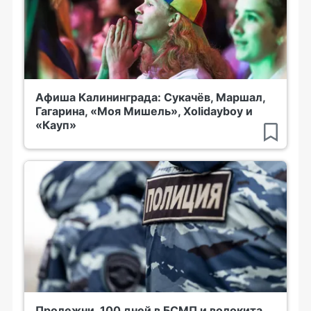
Афиша Калининграда: Сукачёв, Маршал,
Гагарина, «Моя Мишель», Xolidayboy и
«Кауп»
Пролежни, 100 дней в БСМП и волокита