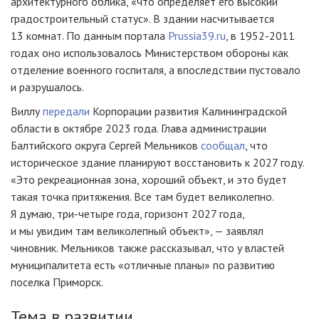
архитектурного облика, «что определяет его высокий
градостроительный статус». В здании насчитывается
13 комнат. По данным портала
Prussia39.ru
, в 1952-2011
годах оно использовалось Министерством обороны как
отделение военного госпиталя, а впоследствии пустовало
и разрушалось.
Виллу
передали
Корпорации развития Калининградской
области в октябре 2023 года. Глава администрации
Балтийского округа Сергей Мельников
сообщал
, что
историческое здание планируют восстановить к 2027 году.
«Это рекреационная зона, хороший объект, и это будет
такая точка притяжения. Все там будет великолепно.
Я думаю, три-четыре года, горизонт 2027 года,
и мы увидим там великолепный объект», — заявлял
чиновник. Мельников также рассказывал, что у властей
муниципалитета есть «отличные планы» по развитию
поселка Приморск.
Тема в развитии