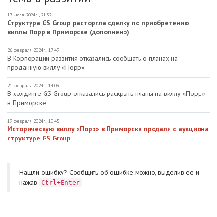
17 июля 2024г., 21:32
Структура GS Group расторгла сделку по приобретению
виллы Порр в Приморске (дополнено)
26 февраля 2024г., 17:49
В Корпорации развития отказались сообщать о планах на
проданную виллу «Порр»
21 февраля 2024г., 14:09
В холдинге GS Group отказались раскрыть планы на виллу «Порр»
в Приморске
19 февраля 2024г., 10:45
Историческую виллу «Порр» в Приморске продали с аукциона
структуре GS Group
Нашли ошибку? Cообщить об ошибке можно, выделив ее и
нажав
Ctrl+Enter