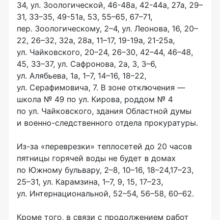
34, ул. Зоологической,
46-48а
,
42-44а
, 27а, 29–
31, 33–35,
49-51а
, 53, 55–65, 67–71,
пер. Зоологическому, 2–4, ул. Леонова, 16, 20–
22, 26–32, 32а, 28а, 11–17,
19-19а
,
21-25а
,
ул. Чайковского, 20–24, 26–30, 42–44, 46–48,
45, 33–37, ул. Сафронова, 2а, 3, 3–6,
ул. Алябьева, 1а, 1–7, 14–16, 18–22,
ул. Серафимовича, 7. В зоне отключения —
школа № 49 по ул. Кирова, роддом № 4
по ул. Чайковского, здания Областной думы
и
военно-следственного
отдела прокуратуры.
Из-за
«переврезки» теплосетей до 20 часов
пятницы горячей воды не будет в домах
по Южному бульвару, 2–8, 10–16, 18–24,17–23,
25–31, ул. Карамзина, 1–7, 9, 15, 17–23,
ул. Интернациональной, 52–54, 56–58, 60–62.
Кроме того, в связи с продолжением работ