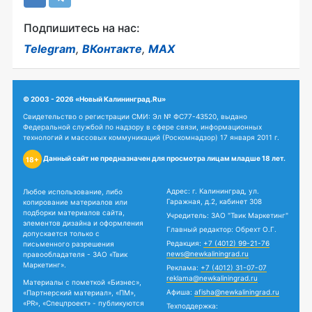
Подпишитесь на нас:
Telegram
,
ВКонтакте
,
MAX
© 2003 - 2026 «Новый Калининград.Ru»
Свидетельство о регистрации СМИ: Эл № ФС77-43520, выдано
Федеральной службой по надзору в сфере связи, информационных
технологий и массовых коммуникаций (Роскомнадзор) 17 января 2011 г.
Данный сайт не предназначен для просмотра лицам младше 18 лет.
18+
Адрес: г. Калининград, ул.
Любое использование, либо
Гаражная, д.2, кабинет 308
копирование материалов или
подборки материалов сайта,
Учредитель: ЗАО "Твик Маркетинг"
элементов дизайна и оформления
Главный редактор: Обрехт О.Г.
допускается только с
Редакция:
+7 (4012) 99-21-76
письменного разрешения
news@newkaliningrad.ru
правообладателя - ЗАО «Твик
Маркетинг».
Реклама:
+7 (4012) 31-07-07
reklama@newkaliningrad.ru
Материалы с пометкой «Бизнес»,
Афиша:
afisha@newkaliningrad.ru
«Партнерский материал», «ПМ»,
«PR», «Спецпроект» - публикуются
Техподдержка: