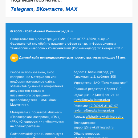
Telegram
,
ВКонтакте
,
MAX
© 2003 - 2026 «Новый Калининград.Ru»
Свидетельство о регистрации СМИ: Эл № ФС77-43520, выдано
Федеральной службой по надзору в сфере связи, информационных
технологий и массовых коммуникаций (Роскомнадзор) 17 января 2011 г.
Данный сайт не предназначен для просмотра лицам младше 18 лет.
18+
Адрес: г. Калининград, ул.
Любое использование, либо
Гаражная, д.2, кабинет 308
копирование материалов или
подборки материалов сайта,
Учредитель: ЗАО "Твик Маркетинг"
элементов дизайна и оформления
Главный редактор: Обрехт О.Г.
допускается только с
Редакция:
+7 (4012) 99-21-76
письменного разрешения
news@newkaliningrad.ru
правообладателя - ЗАО «Твик
Маркетинг».
Реклама:
+7 (4012) 31-07-07
reklama@newkaliningrad.ru
Материалы с пометкой «Бизнес»,
Афиша:
afisha@newkaliningrad.ru
«Партнерский материал», «ПМ»,
«PR», «Спецпроект» - публикуются
Техподдержка:
на правах рекламы.
support@newkaliningrad.ru
Общие вопросы:
Сайт newkaliningrad.ru использует
info@newkaliningrad.ru