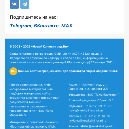
Подпишитесь на нас:
Telegram
,
ВКонтакте
,
MAX
© 2003 - 2026 «Новый Калининград.Ru»
Свидетельство о регистрации СМИ: Эл № ФС77-43520, выдано
Федеральной службой по надзору в сфере связи, информационных
технологий и массовых коммуникаций (Роскомнадзор) 17 января 2011 г.
Данный сайт не предназначен для просмотра лицам младше 18 лет.
18+
Адрес: г. Калининград, ул.
Любое использование, либо
Гаражная, д.2, кабинет 308
копирование материалов или
подборки материалов сайта,
Учредитель: ЗАО "Твик Маркетинг"
элементов дизайна и оформления
Главный редактор: Обрехт О.Г.
допускается только с
Редакция:
+7 (4012) 99-21-76
письменного разрешения
news@newkaliningrad.ru
правообладателя - ЗАО «Твик
Маркетинг».
Реклама:
+7 (4012) 31-07-07
reklama@newkaliningrad.ru
Материалы с пометкой «Бизнес»,
Афиша:
afisha@newkaliningrad.ru
«Партнерский материал», «ПМ»,