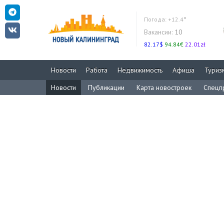
Погода:
+12.4°
Вакансии:
10
82.17$
94.84€
22.01zł
Новости
Работа
Недвижимость
Афиша
Туриз
Новости
Публикации
Карта новостроек
Спецп