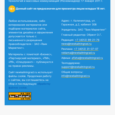
технологий и массовых коммуникаций (Роскомнадзор) 17 января 2011 г.
Данный сайт не предназначен для просмотра лицам младше 18 лет.
18+
Адрес: г. Калининград, ул.
Любое использование, либо
Гаражная, д.2, кабинет 308
копирование материалов или
подборки материалов сайта,
Учредитель: ЗАО "Твик Маркетинг"
элементов дизайна и оформления
Главный редактор: Обрехт О.Г.
допускается только с
Редакция:
+7 (4012) 99-21-76
письменного разрешения
news@newkaliningrad.ru
правообладателя - ЗАО «Твик
Маркетинг».
Реклама:
+7 (4012) 31-07-07
reklama@newkaliningrad.ru
Материалы с пометкой «Бизнес»,
Афиша:
afisha@newkaliningrad.ru
«Партнерский материал», «ПМ»,
«PR», «Спецпроект» - публикуются
Техподдержка:
на правах рекламы.
support@newkaliningrad.ru
Общие вопросы:
Сайт newkaliningrad.ru использует
info@newkaliningrad.ru
файлы cookie. Продолжая работу
с сайтом, вы соглашаетесь на
сбор и последующую
обработку
файлов cookie.