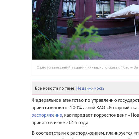
Одно из заведений в здании «Янтарного сказа». Фото — В
Все новости по теме:
Недвижимость
Федеральное агентство по управлению государ
приватизировать 100% акций
ЗАО «Янтарный ска
распоряжение
, как передает корреспондент «Но
принято в июне 2015 года.
В соответствии с распоряжением, планируется «