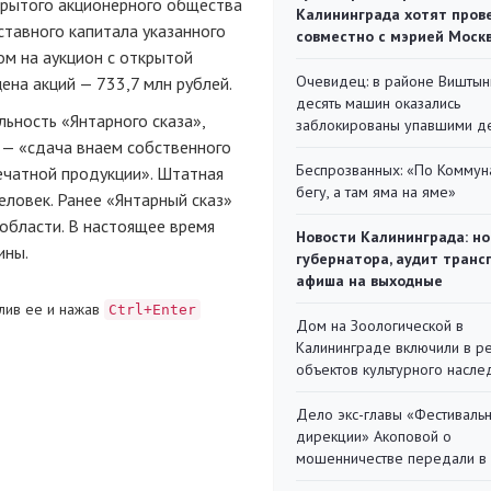
крытого акционерного общества
Калининграда хотят пров
ставного капитала указанного
совместно с мэрией Моск
м на аукцион с открытой
Очевидец: в районе Виштын
ена акций — 733,7 млн рублей.
десять машин оказались
ьность «Янтарного сказа»,
заблокированы упавшими д
, — «сдача внаем собственного
Беспрозванных: «По Коммун
ечатной продукции». Штатная
бегу, а там яма на яме»
еловек. Ранее «Янтарный сказ»
области. В настоящее время
Новости Калининграда: но
ины.
губернатора, аудит транс
афиша на выходные
лив ее и нажав
Ctrl+Enter
Дом на Зоологической в
Калининграде включили в р
объектов культурного насле
Дело экс-главы «Фестиваль
дирекции» Акоповой о
мошенничестве передали в