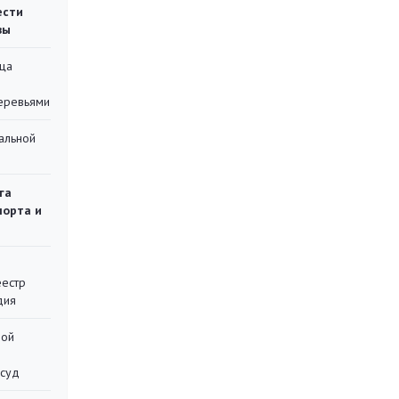
ести
вы
ца
еревьями
альной
га
порта и
еестр
дия
ной
 суд