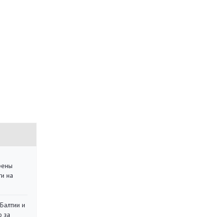
рены
ти на
 Балтии и
ю за