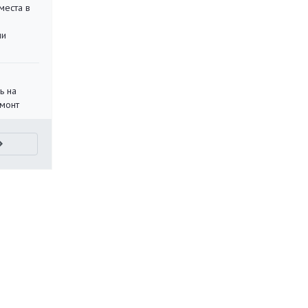
места в
ли
ь на
монт