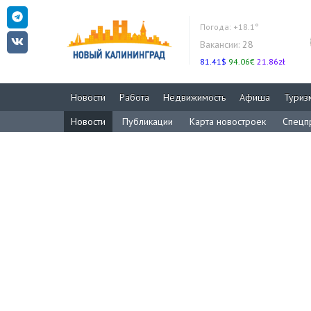
Погода:
+18.1°
Вакансии:
28
81.41$
94.06€
21.86zł
Новости
Работа
Недвижимость
Афиша
Туриз
Новости
Публикации
Карта новостроек
Спецп