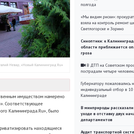
полгода
«Мы видим риски»: прокура
взяла на контроль ремонт ш
Светлогорске и Зорино
Синоптики: к Калининград
области приближается оп
гроза
италий Невар, «Новый Калининград.Ru»
В ДТП на Советском про
пострадали четыре человек
Губернатору пожаловались 
индивидуальный отбор в 10 
Калининграде
ственным имуществом намерено
з»
. Соответствующее
В минприроды рассказали
вого Калининграда.Ru», было
уходе в отставку двух на
департаментов
приватизировать находящиеся
Аудит транспортной сист