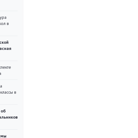
тура
кол в
ской
асная
спекте
а
на
классы в
 об
чальников
емы