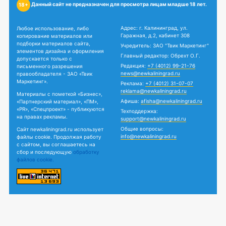
Данный сайт не предназначен для просмотра лицам младше 18 лет.
18+
Адрес: г. Калининград, ул.
Любое использование, либо
Гаражная, д.2, кабинет 308
копирование материалов или
подборки материалов сайта,
Учредитель: ЗАО "Твик Маркетинг"
элементов дизайна и оформления
Главный редактор: Обрехт О.Г.
допускается только с
Редакция:
+7 (4012) 99-21-76
письменного разрешения
news@newkaliningrad.ru
правообладателя - ЗАО «Твик
Маркетинг».
Реклама:
+7 (4012) 31-07-07
reklama@newkaliningrad.ru
Материалы с пометкой «Бизнес»,
Афиша:
afisha@newkaliningrad.ru
«Партнерский материал», «ПМ»,
«PR», «Спецпроект» - публикуются
Техподдержка:
на правах рекламы.
support@newkaliningrad.ru
Общие вопросы:
Сайт newkaliningrad.ru использует
info@newkaliningrad.ru
файлы cookie. Продолжая работу
с сайтом, вы соглашаетесь на
сбор и последующую
обработку
файлов cookie.