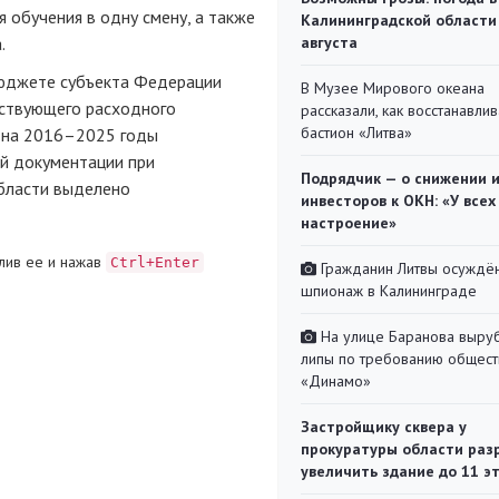
 обучения в одну смену, а также
Калининградской области
.
августа
бюджете субъекта Федерации
В Музее Мирового океана
тствующего расходного
рассказали, как восстанавли
бастион «Литва»
ы на 2016–2025 годы
ой документации при
Подрядчик — о снижении 
области выделено
инвесторов к ОКН: «У всех
настроение»
лив ее и нажав
Ctrl+Enter
Гражданин Литвы осуждён
шпионаж в Калининграде
На улице Баранова выру
липы по требованию общест
«Динамо»
Застройщику сквера у
прокуратуры области раз
увеличить здание до 11 э