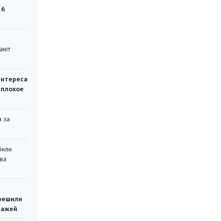
 6
вают
интереса
 плохое
 за
били
ва
решили
тажей