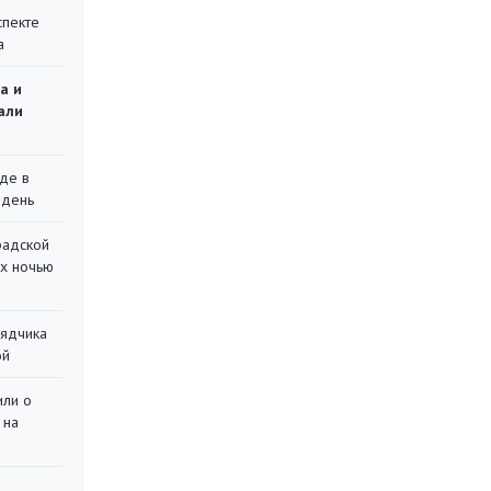
спекте
а
а и
али
де в
 день
радской
их ночью
рядчика
ой
или о
 на