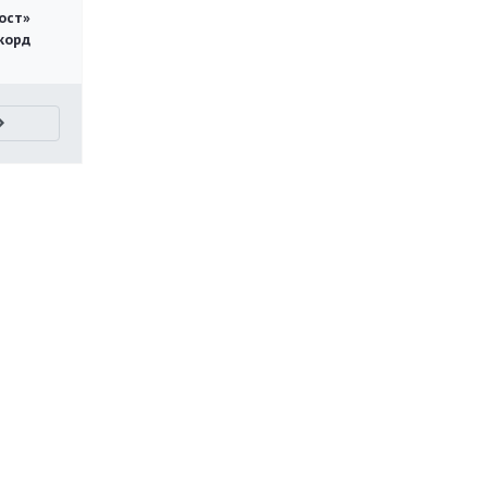
ост»
корд