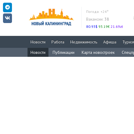
Погода:
+24°
Вакансии:
38
80.93$
93.19€
21.69zł
Новости
Работа
Недвижимость
Афиша
Туриз
Новости
Публикации
Карта новостроек
Спецп