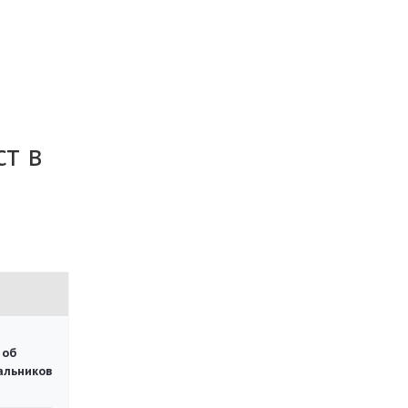
ст в
 об
чальников