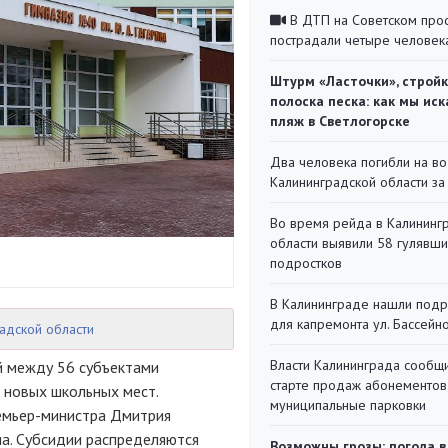
В ДТП на Советском про
пострадали четыре человек
Штурм «Ласточки», стройк
полоска песка: как мы иск
пляж в Светлогорске
Два человека погибли на во
Калининградской области за
Во время рейда в Калининг
области выявили 58 гулявш
подростков
В Калининграде нашли под
для капремонта ул. Бассейн
адской области
Власти Калининграда сообщ
й между 56 субъектами
старте продаж абонементов
 новых школьных мест.
муниципальные парковки
емьер-министра
Дмитрия
на. Субсидии распределяются
Возможны грозы: погода в