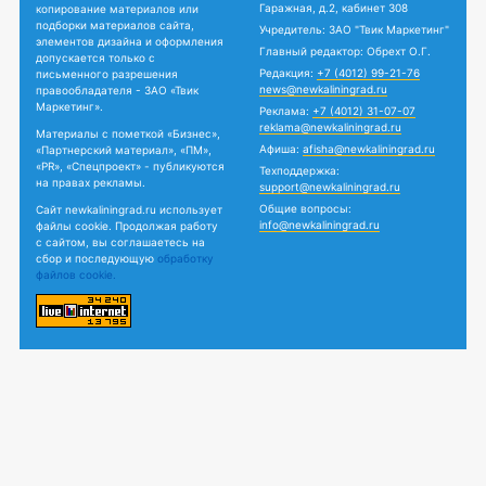
Гаражная, д.2, кабинет 308
копирование материалов или
подборки материалов сайта,
Учредитель: ЗАО "Твик Маркетинг"
элементов дизайна и оформления
Главный редактор: Обрехт О.Г.
допускается только с
Редакция:
+7 (4012) 99-21-76
письменного разрешения
news@newkaliningrad.ru
правообладателя - ЗАО «Твик
Маркетинг».
Реклама:
+7 (4012) 31-07-07
reklama@newkaliningrad.ru
Материалы с пометкой «Бизнес»,
Афиша:
afisha@newkaliningrad.ru
«Партнерский материал», «ПМ»,
«PR», «Спецпроект» - публикуются
Техподдержка:
на правах рекламы.
support@newkaliningrad.ru
Общие вопросы:
Сайт newkaliningrad.ru использует
info@newkaliningrad.ru
файлы cookie. Продолжая работу
с сайтом, вы соглашаетесь на
сбор и последующую
обработку
файлов cookie.