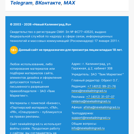
Telegram
,
ВКонтакте
,
MAX
© 2003 - 2026 «Новый Калининград.Ru»
Свидетельство о регистрации СМИ: Эл № ФС77-43520, выдано
Федеральной службой по надзору в сфере связи, информационных
технологий и массовых коммуникаций (Роскомнадзор) 17 января 2011 г.
Данный сайт не предназначен для просмотра лицам младше 18 лет.
18+
Адрес: г. Калининград, ул.
Любое использование, либо
Гаражная, д.2, кабинет 308
копирование материалов или
подборки материалов сайта,
Учредитель: ЗАО "Твик Маркетинг"
элементов дизайна и оформления
Главный редактор: Обрехт О.Г.
допускается только с
Редакция:
+7 (4012) 99-21-76
письменного разрешения
news@newkaliningrad.ru
правообладателя - ЗАО «Твик
Маркетинг».
Реклама:
+7 (4012) 31-07-07
reklama@newkaliningrad.ru
Материалы с пометкой «Бизнес»,
Афиша:
afisha@newkaliningrad.ru
«Партнерский материал», «ПМ»,
«PR», «Спецпроект» - публикуются
Техподдержка:
на правах рекламы.
support@newkaliningrad.ru
Общие вопросы:
Сайт newkaliningrad.ru использует
info@newkaliningrad.ru
файлы cookie. Продолжая работу
с сайтом, вы соглашаетесь на