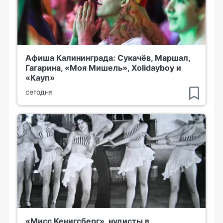
Афиша Калининграда: Сукачёв, Маршал,
Гагарина, «Моя Мишель», Xolidayboy и
«Кауп»
сегодня
«Мисс Кенигсберг», нудисты в