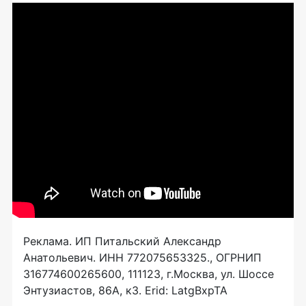
Реклама. ИП Питальский Александр
Анатольевич. ИНН 772075653325., ОГРНИП
316774600265600, 111123, г.Москва, ул. Шоссе
Энтузиастов, 86А, к3. Erid: LatgBxpTA