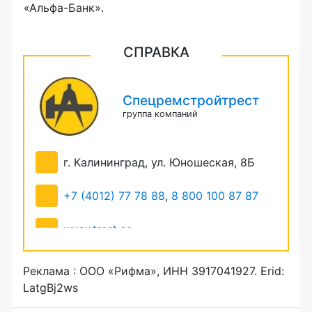
«Альфа-Банк».
СПРАВКА
Спецремстройтрест
группа компаний
г. Калининград, ул. Юношеская, 8Б
+7 (4012) 77 78 88
,
8 800 100 87 87
www.trest.cc
dadaeva.trest.cc
Реклама : ООО «Рифма», ИНН 3917041927. Erid:
LatgBj2ws