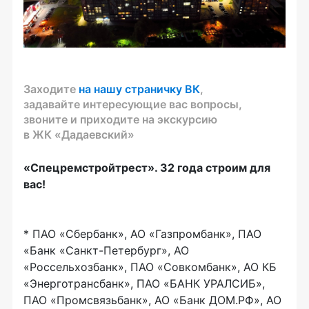
Заходите
на нашу страничку ВК
,
задавайте интересующие вас вопросы,
звоните и приходите на экскурсию
в ЖК «Дадаевский»
«Спецремстройтрест».
32 года строим для
вас!
* ПАО «Сбербанк», АО «Газпромбанк», ПАО
«Банк «Санкт-Петербург», АО
«Россельхозбанк», ПАО «Совкомбанк», АО КБ
«Энерготрансбанк», ПАО «БАНК УРАЛСИБ»,
ПАО «Промсвязьбанк», АО «Банк ДОМ.РФ», АО