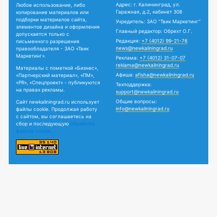
Адрес: г. Калининград, ул.
Любое использование, либо
Гаражная, д.2, кабинет 308
копирование материалов или
подборки материалов сайта,
Учредитель: ЗАО "Твик Маркетинг"
элементов дизайна и оформления
Главный редактор: Обрехт О.Г.
допускается только с
Редакция:
+7 (4012) 99-21-76
письменного разрешения
news@newkaliningrad.ru
правообладателя - ЗАО «Твик
Маркетинг».
Реклама:
+7 (4012) 31-07-07
reklama@newkaliningrad.ru
Материалы с пометкой «Бизнес»,
Афиша:
afisha@newkaliningrad.ru
«Партнерский материал», «ПМ»,
«PR», «Спецпроект» - публикуются
Техподдержка:
на правах рекламы.
support@newkaliningrad.ru
Общие вопросы:
Сайт newkaliningrad.ru использует
info@newkaliningrad.ru
файлы cookie. Продолжая работу
с сайтом, вы соглашаетесь на
сбор и последующую
обработку
файлов cookie.