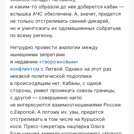
и
каким-то
образом до нее доберется кабан —
вспышка АЧС обеспечена. А, значит, придется
не только отстреливать
свиней-дикарей
,
но и уничтожать их одомашненных собратьев
по всему региону.
Нетрудно провести аналогии между
нынешними запретами
и недавним
«творожковым»
конфликтом
с Литвой. Однако на этот раз
никакой политической подоплеки
в происходящем нет. Кабаны, с одной
стороны, умеют проникать сквозь границы,
с другой — совершенно нагло
не интересуются взаимоотношениями России
с Европой. А потому их, увы, придется
отстреливать в том числе на Куршской
косе.
Пресс-секретарь
нацпарка Ольга
Большакова заявила корреспонденту «Нового