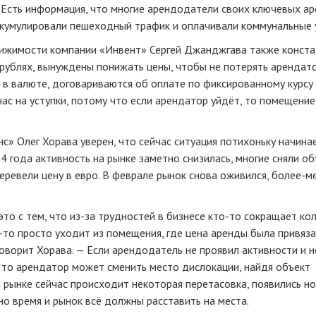
— Есть информация, что многие арендодатели своих ключевых а
аккумулировали пешеходный трафик и оплачивали коммунальные у
ижимости компании «Инвент» Сергей Джанджгава также конста
 рублях, вынуждены понижать цены, чтобы не потерять арендато
 в валюте, договариваются об оплате по фиксированному курсу
час на уступки, потому что если арендатор уйдёт, то помещени
нс»
Олег Хорава уверен, что сейчас ситуация потихоньку начина
14 года активность на рынке заметно снизилась, многие сняли о
еревели цену в евро. В феврале рынок снова оживился,
более-м
это с тем, что
из-за
трудностей в бизнесе
кто-то
сокращает кол
-то
просто уходит из помещения, где цена аренды была привяз
говорит Хорава. — Если арендодатель не проявил активности и н
, то арендатор может сменить место дислокации, найдя объект
а рынке сейчас происходит некоторая перетасовка, появились н
но время и рынок всё должны расставить на места.