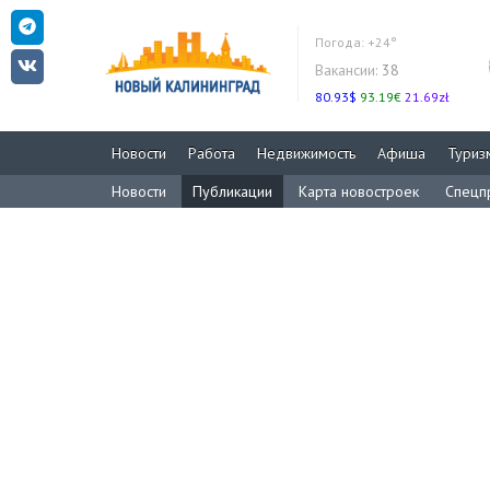
Погода:
+24°
Вакансии:
38
80.93$
93.19€
21.69zł
Новости
Работа
Недвижимость
Афиша
Туриз
Новости
Публикации
Карта новостроек
Спецп