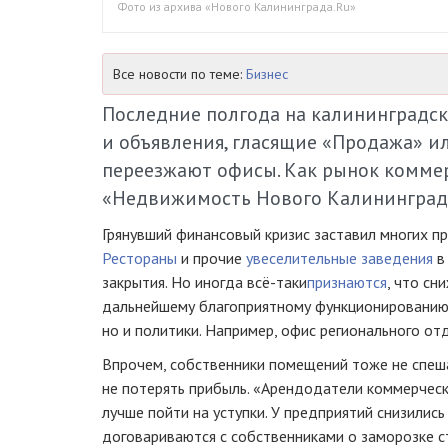
Фото из архива «Нового Калининграда.Ru»
Все новости по теме:
Бизнес
Последние полгода на калининградск
и объявления, гласящие «Продажа» и
переезжают офисы. Как рынок комме
«Недвижимость Нового Калининграда
Грянувший финансовый кризис заставил многих пр
Рестораны
и прочие
увеселительные заведения
в
закрытия. Но иногда
всё-таки
признаются
, что с
дальнейшему благоприятному функционированию.
но и политики. Например, офис регионального о
Впрочем, собственники помещений тоже не спеш
не потерять прибыль. «Арендодатели коммерческ
лучше пойти на уступки. У предприятий снизили
договариваются с собственниками о заморозке с