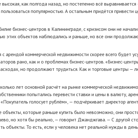
е высокая, как полгода назад, но постепенно всё выравнивается
пользоваться популярностью. А остальным придётся привести 
обилие
бизнес-центров
в Калининграде, с кризисом они не начали
ью этих объектов наблюдались и раньше, но все они продолжа
 с арендой коммерческой недвижимости скорее всего будет усу
даторов рано, как и о проблемах
бизнес-центров
. «
Бизнес-центр
асходах, но продолжают трудиться. Как и торговые центры — л
сколько лет основной расчёт на рынке коммерческой недвижим
собственники попытались перевести ставки и цены в валюту, ар
. «Покупатель голосует рублём», — подчёркивает директор агент
те объекты, которые раньше купить было невозможно, они прост
шево, но хотя бы реально, — говорит Джанджгава. — С другой ст
 объекты. То есть, если у человека нет реальной нужды в день