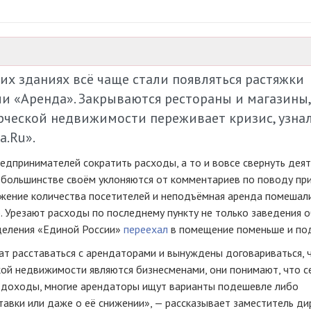
их зданиях всё чаще стали появляться растяжки
ли «Аренда». Закрываются рестораны и магазины,
рческой недвижимости переживает кризис, узна
.Ru».
едпринимателей сократить расходы, а то и вовсе свернуть деят
 большинстве своём уклоняются от комментариев по поводу пр
нижение количества посетителей и неподъёмная аренда помешал
 Урезают расходы по последнему пункту не только заведения 
тделения «Единой России»
переехал
в помещение поменьше и по
ат расставаться с арендаторами и вынуждены договариваться, 
ой недвижимости являются бизнесменами, они понимают, что с
сь доходы, многие арендаторы ищут варианты подешевле либо
тавки или даже о её снижении», — рассказывает заместитель д