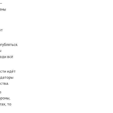
 —
цены
ют
губляться.
ы
юди всё
ости идёт
ендаторы
ства.
о
ороны,
гах, то