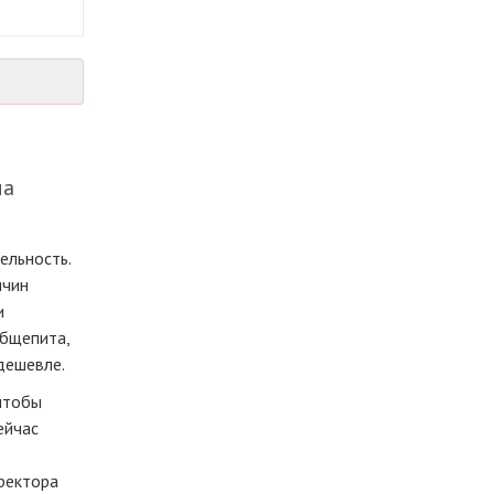
ла
ельность.
ичин
и
общепита,
дешевле.
чтобы
ейчас
иректора