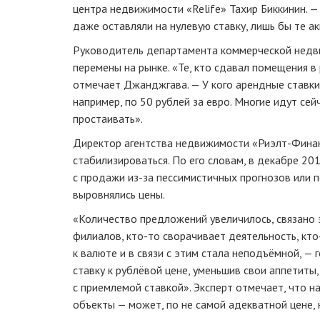
центра недвижимости «Relife» Тахир Биккинин. 
даже оставляли на нулевую ставку, лишь бы те 
Руководитель департамента коммерческой недв
перемены на рынке. «Те, кто сдавал помещения в
отмечает Джанджгава. — У кого арендные ставки
например, по 50 рублей за евро. Многие идут сей
простаивать».
Директор агентства недвижимости
«Риэлт-Фина
стабилизироваться. По его словам, в декабре 20
с продажи
из-за
пессимистичных прогнозов или п
выровнялись цены.
«Количество предложений увеличилось, связано 
филиалов,
кто-то
сворачивает деятельность,
кто
к валюте и в связи с этим стала неподъёмной, — 
ставку к рублёвой цене, уменьшив свои аппетиты
с приемлемой ставкой». Эксперт отмечает, что н
объекты — может, по не самой адекватной цене, 