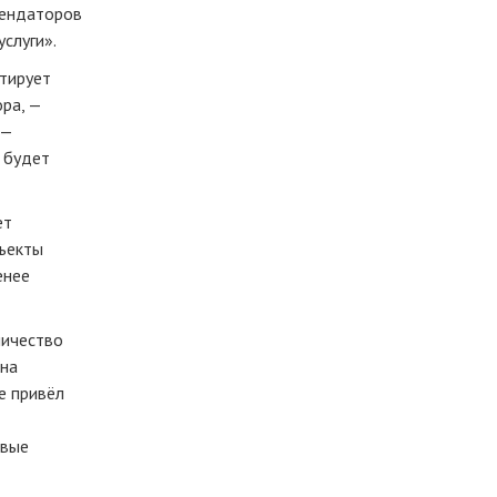
рендаторов
слуги».
тирует
ра, —
 —
е будет
ет
бъекты
енее
ичество
ана
е привёл
овые