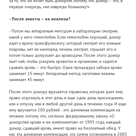
за то, что он хочет быть донором, потому что донор – это, в
первую очередь, «не навреди больному!».
- После анкеты – на анализы?
- Потом мы аппаратным методом в лаборатории смотрим,
какой у него гемоглобин. Если гемоглобин хороший, донор
идет к врачу-трансфузиологу, который смотрит его кожные
покровы, нет ли насморка, печень смотрит, слушает его и
потом только допускает до кроводачи. После этого донор
пьет чай, чтобы ускорить кровоток в организме, и садится
сдавать кровь – это быстро. Одна процедура забора крови
занимает 15 минут. Аппаратный метод заготовки плазмы
занимает 45 минут.
После этого донору вручается справочка, которая дает ему
право отдохнуть в этот день и еще один день присоединить
или к отпуску или в любой другой день в течение года. И еще
ему вручается 200 рублей - это денежная компенсация на
питание, потому что, согласно федеральному закону «О
донорстве крови и ее компонентов» от 1993 года, каждый
донор, сдавший кровь, имеет право на бесплатный обед. У
нас эта денежная компенсация, эта сумма остановлена в 2005