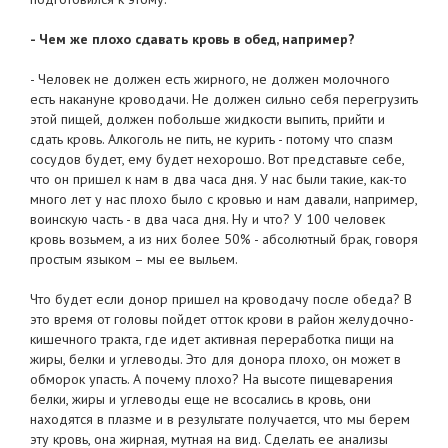
- Чем же плохо сдавать кровь в обед, например?
- Человек не должен есть жирного, не должен молочного
есть накануне кроводачи. Не должен сильно себя перегрузить
этой пищей, должен побольше жидкости выпить, прийти и
сдать кровь. Алкоголь не пить, не курить - потому что спазм
сосудов будет, ему будет нехорошо. Вот представьте себе,
что он пришел к нам в два часа дня. У нас были такие, как-то
много лет у нас плохо было с кровью и нам давали, например,
воинскую часть - в два часа дня. Ну и что? У 100 человек
кровь возьмем, а из них более 50% - абсолютный брак, говоря
простым языком – мы ее выльем.
Что будет если донор пришел на кроводачу после обеда? В
это время от головы пойдет отток крови в район желудочно-
кишечного тракта, где идет активная переработка пищи на
жиры, белки и углеводы. Это для донора плохо, он может в
обморок упасть. А почему плохо? На высоте пищеварения
белки, жиры и углеводы еще не всосались в кровь, они
находятся в плазме и в результате получается, что мы берем
эту кровь, она жирная, мутная на вид. Сделать ее анализы