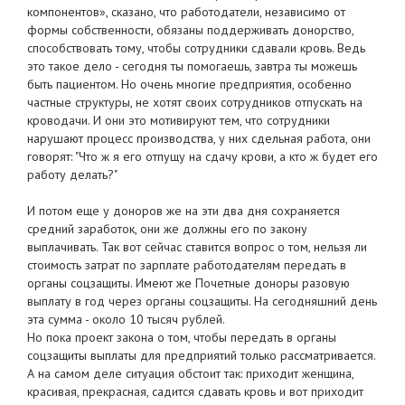
компонентов», сказано, что работодатели, независимо от
формы собственности, обязаны поддерживать донорство,
способствовать тому, чтобы сотрудники сдавали кровь. Ведь
это такое дело - сегодня ты помогаешь, завтра ты можешь
быть пациентом. Но очень многие предприятия, особенно
частные структуры, не хотят своих сотрудников отпускать на
кроводачи. И они это мотивируют тем, что сотрудники
нарушают процесс производства, у них сдельная работа, они
говорят: "Что ж я его отпущу на сдачу крови, а кто ж будет его
работу делать?"
И потом еще у доноров же на эти два дня сохраняется
средний заработок, они же должны его по закону
выплачивать. Так вот сейчас ставится вопрос о том, нельзя ли
стоимость затрат по зарплате работодателям передать в
органы соцзащиты. Имеют же Почетные доноры разовую
выплату в год через органы соцзащиты. На сегодняшний день
эта сумма - около 10 тысяч рублей.
Но пока проект закона о том, чтобы передать в органы
соцзащиты выплаты для предприятий только рассматривается.
А на самом деле ситуация обстоит так: приходит женщина,
красивая, прекрасная, садится сдавать кровь и вот приходит