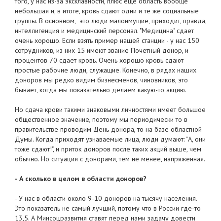
того, у нас из-за эксклавности, плюс еще область вообще
небольшая и, в итоге, кровь сдают одни и те же социальные
группы. В основном, это люди малоимущие, приходит, правда,
интеллигенция и медицинский персонал. "Медицина" сдает
очень хорошо. Если взять пример нашей станции - у нас 150
сотрудников, из них 15 имеют звание Почетный донор, и
процентов 70 сдает кровь. Очень хорошо кровь сдают
простые рабочие люди, служащие. Конечно, в рядах наших
доноров мы редко видим бизнесменов, чиновников, это
бывает, когда мы показательно делаем какую-то акцию.
Но сдача крови такими знаковыми личностями имеет большое
общественное значение, поэтому мы периодически то в
правительстве проводим День донора, то на базе областной
Думы. Когда приходят узнаваемые лица, люди думают: "А, они
тоже сдают!", и приток доноров после таких акций выше, чем
обычно. Но ситуация с донорами, тем не менее, напряженная.
- А сколько в целом в области доноров?
- У нас в области около 9-10 доноров на тысячу населения.
Это показатель не самый лучший, потому что в России где-то
13,5. А Минсоцразвития ставят перед нами задачу довести