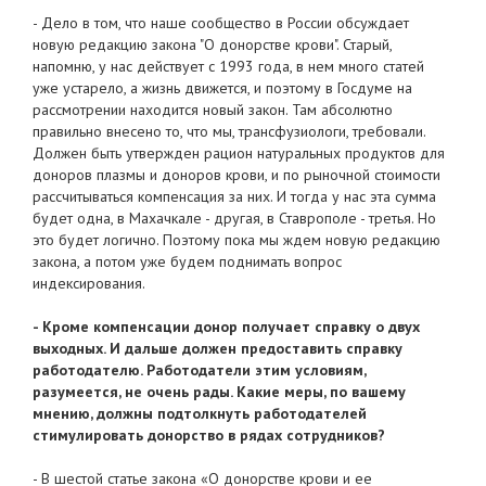
- Дело в том, что наше сообщество в России обсуждает
новую редакцию закона "О донорстве крови". Старый,
напомню, у нас действует с 1993 года, в нем много статей
уже устарело, а жизнь движется, и поэтому в Госдуме на
рассмотрении находится новый закон. Там абсолютно
правильно внесено то, что мы, трансфузиологи, требовали.
Должен быть утвержден рацион натуральных продуктов для
доноров плазмы и доноров крови, и по рыночной стоимости
рассчитываться компенсация за них. И тогда у нас эта сумма
будет одна, в Махачкале - другая, в Ставрополе - третья. Но
это будет логично. Поэтому пока мы ждем новую редакцию
закона, а потом уже будем поднимать вопрос
индексирования.
- Кроме компенсации донор получает справку о двух
выходных. И дальше должен предоставить справку
работодателю. Работодатели этим условиям,
разумеется, не очень рады. Какие меры, по вашему
мнению, должны подтолкнуть работодателей
стимулировать донорство в рядах сотрудников?
- В шестой статье закона «О донорстве крови и ее