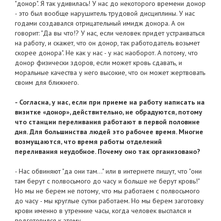
"донор". Я так удивилась! У нас до некоторого времени донор
- это был вообще нарушитель трудовой дисциплины. У нас
годами создавался отрицательный имидж донора. А он
говорит: "Да вы что!? У нас, если человек придет устраиваться
на работу, и скажет, что он донор, так работодатель возьмет
скорее донора". Не как у нас - у нас наоборот. А потому, что
донор физически здоров, если может кровь сдавать, и
моральные качества у него высокие, что он может жертвовать
своим для ближнего.
- Согласна, у нас, если
при приеме на работу
написать на
визитке «донор», действительно, не обрадуются, потому
что станции переливания работают в первой половине
дня. Для большинства людей это рабочее время. Многие
возмущаются, что время работы отделений
переливания неудобное. Почему оно так организовано?
- Нас обвиняют "да они там..." или в интернете пишут, что "они
там берут с полвосьмого до часу и больше не берут кровь!"
Но мы не берем не потому, что мы работаем с полвосьмого
до часу - мы круглые сутки работаем. Но мы берем заготовку
крови именно в утренние часы, когда человек выспался и
подготовился к этому.