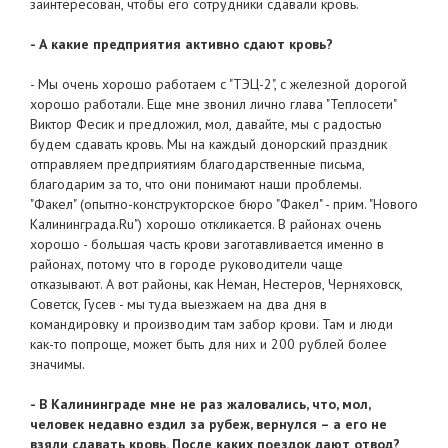
заинтересован, чтобы его сотрудники сдавали кровь.
- А какие предприятия активно сдают кровь?
- Мы очень хорошо работаем с "ТЭЦ-2", с железной дорогой
хорошо работали. Еще мне звонил лично глава "Теплосети"
Виктор Фесик и предложил, мол, давайте, мы с радостью
будем сдавать кровь. Мы на каждый донорский праздник
отправляем предприятиям благодарственные письма,
благодарим за то, что они понимают наши проблемы.
"Факел" (опытно-конструкторское бюро "Факел" - прим. "Нового
Калининграда.Ru") хорошо откликается. В районах очень
хорошо - большая часть крови заготавливается именно в
районах, потому что в городе руководители чаще
отказывают. А вот районы, как Неман, Нестеров, Черняховск,
Советск, Гусев - мы туда выезжаем на два дня в
командировку и производим там забор крови. Там и люди
как-то попроще, может быть для них и 200 рублей более
значимы.
- В Калининграде мне не раз жаловались, что, мол,
человек недавно ездил за рубеж, вернулся – а его не
взяли сдавать кровь. После каких поездок дают отвод?