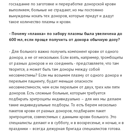
госзадание по заготовке и переработке донорской крови
выполняем, больные не страдают, но мы постоянно
вынуждены искать тех доноров, которые придут и дадут
такое количество плазмы и крови.
- Почему «планка» по забору плазмы была увеличена до
600 мл, если проще получить от донора обычную дозу?
- Для больного важно получить компонент крови от одного
донора, а не от нескольких. Если взять, например, тромбоциты
от разных доноров и их соединить - представляете, что там
творится, а может быть там доноры между собой
несовместимы? Если мы возьмем плазму от одного донора и
перельем пациенту, будет меньше опасности
несовместимости, чем если перельем от двух, трех или пяти
доноров. Есть сложные больные, которым требуется
подбирать эритроциты индивидуально – для них мы делаем
такие индивидуальные подборы. То есть берем несколько
пакетов крови от разных доноров, подбираем пакет
эритроцитов, совместимых с данными крови больного. Это
специалисты делают и в субботу, и в воскресенье, и ночью, и в
праздники – всегда дежурная бригада специалистов готова.