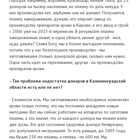
городах, например, Воронеж, Краснодар, начали "гнать" до 25
доноров на тысячу населения, но плазму-то деть некуда. У
них производства нет, альбумин они не делают. Получается,
плазму намораживали, думали, что откроют завод по
производству препаратов крови в Кирове, а его ввод в строй
с 2006 уже на 2013-й перенесли. В результате плазма
замороженная лежит, и одна область звонит другой - мол,
куда девать? Слава Богу, мы в более выгодном положении,
потому что у нас безотходное производство - мы
заготавливаем столько донорской крови, сколько нам нужно.
Одна часть идет на переливание, другая - на производство
препаратов крови.
- Так проблема недостатка доноров в Калининградской
области есть или ее нет?
- Сложности есть. Мы заготавливаем необходимое количество
крови только потому, что мы постоянно внедряем новые
методики. Вот мы сейчас работаем на аппаратах по заготовке
плазмы, а это значит, что от каждого донора мы можем взять
две дозы. Это для состояния здоровья донора безвредно,
это допускается инструкцией. То есть раньше, до 2003 года,
мы брали 250 мл плазмы, а теперь - по 600 мл. Мы