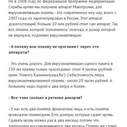
Но в 2008 году по федеральной программе модернизации
Службы крови мы получили аппарат Макотроник, для
вирусинактивации плазмы - это современное ноу-хау, всего с
2007 года он зарегистрирован в России. Этот аппарат
дорогостоящий, больше 10 млн рублей стоит сам аппарат. Так
вот, плазма, которой "исполнилось" полгода, и донор которой
не вернулся, подлежит вирусинактивации.
- А почему всю плазму не прогоняют через эти
аппараты?
- Это очень дорого. Для вирусинактивации одного пакета в
250 мл плазмы только «расходник» стоит 4 тысячи (рублей -
прим. "Нового Калининграда.Ru"). Себестоимость литра
вирусинактивированной плазмы - около 20 тысяч рублей. А
больному надо порой и два литра, и более.
- Все-таки сколько в регионе доноров?
- У нас есть два понятия: физические лица, и есть понятие
кроводачи-плазмодачи. Есть доноры, которые сдают кровь.
Сдавать кровь можно раз в два месяца, потому что
эритроциты восстанавливаются два месяца. Плазму же сдают