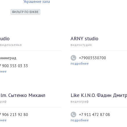
Украшение зала
ФИЛЬТР ПО БУКВЕ
tudio
ARNY studio
 видеосъемка
видеостудия
лининград
+79003530700
подробнее
7 900 353 03 33
бнее
ilm. Сытенко Михаил
Like K.I.N.O. Фадин Дмит
граф
видеограф
7 906 213 92 80
+7 911 472 87 08
бнее
подробнее