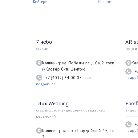
Кейтеринг
Разное
7 небо
AR-s
студия
фото и
Калининград, Победы пл., 10а, 2 этаж
Ка
(«Кловер Сити Центр»)
+
+7 (4012) 34 00 07
подро
еще
подробнее
Dlux Wedding
Famf
студия фото и видеосъёмки свадебных
видео
церемоний
+
Калининград, пр-т Гвардейский, 15, эт.
подро
2