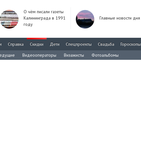
О чём писали газеты
Калининграда в 1991
Главные новости дня
году
м
Справка
Скидки
Дети
Спецпроекты
Свадьба
Гороскопы
едущие
Видеооператоры
Визажисты
Фотоальбомы