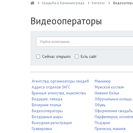
Свадьба в Калининграде
Каталог
Видеоопер
Видеооператоры
Сейчас открыто
Есть сайт
Агентства, организаторы свадеб
Маникюр
Адреса отделов ЗАГС
Мужской костюм
Брачные агентства, знакомства
Нижнее белье
Ведущие, тамада
Обручальные кольца,
Вечерние платья
Обувь
Видеооператоры
Оформление свадьб
Воздушные шары
Парфюмерия, космет
Выездная регистрация
Подарки
Гравировка
Прическа, макияж