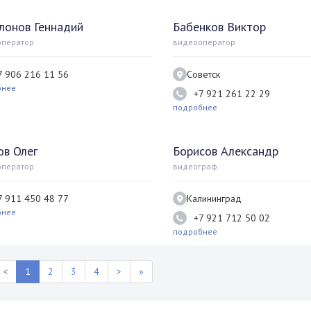
лонов Геннадий
Бабенков Виктор
оператор
видеооператор
7 906 216 11 56
Советск
бнее
+7 921 261 22 29
подробнее
ов Олег
Борисов Александр
оператор
видеограф
7 911 450 48 77
Калининград
бнее
+7 921 712 50 02
подробнее
<
1
2
3
4
>
»