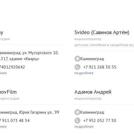
ay
Svideo (Савинов Артём)
тудия
видеооператор
детская, семейная и свадебная в
Калининград, ул. Мусоргского 10,
.317, здание «Кварц»
Калининград
74012920642
+7 921 268 30 55
бнее
подробнее
novFilm
Адамов Андрей
идеостудия
видеооператор
ининград, Юрия Гагарина ул., 99
Калининград
7 911 073 48 34
+7 952 052 77 30
бнее
подробнее