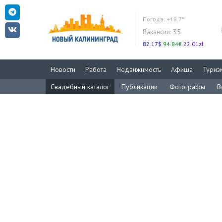
Погода:
+18.7°
Вакансии:
35
82.17$
94.84€
22.01zł
Новости
Работа
Недвижимость
Афиша
Туриз
Свадебный каталог
Публикации
Фотографы
В