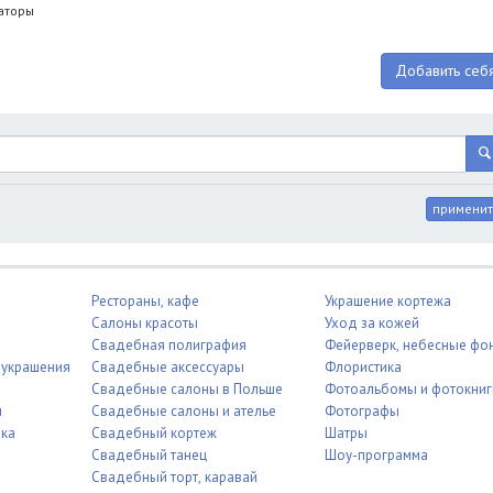
аторы
Добавить себя
применит
Рестораны, кафе
Украшение кортежа
Салоны красоты
Уход за кожей
Свадебная полиграфия
Фейерверк, небесные фо
 украшения
Свадебные аксессуары
Флористика
Свадебные салоны в Польше
Фотоальбомы и фотокни
ы
Свадебные салоны и ателье
Фотографы
ика
Свадебный кортеж
Шатры
Свадебный танец
Шоу-программа
Свадебный торт, каравай