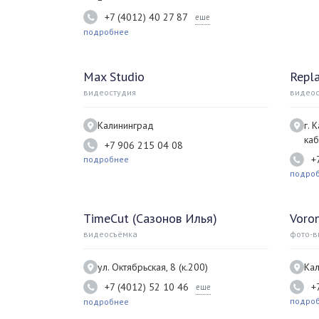
+7 (4012) 40 27 87
еще
подробнее
Max Studio
Repl
видеостудия
видеос
Калининград
г. 
каб
+7 906 215 04 08
+
подробнее
подро
TimeCut (Сазонов Илья)
Voro
видеосъёмка
фото-в
ул. Октябрьская, 8 (к.200)
Кал
+7 (4012) 52 10 46
+
еще
подро
подробнее