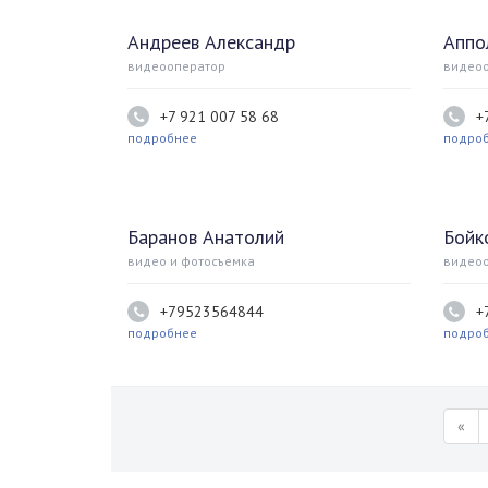
Андреев Александр
Аппо
видеооператор
видео
+7 921 007 58 68
+
подробнее
подро
Баранов Анатолий
Бойк
видео и фотосъемка
видео
+79523564844
+
подробнее
подро
«