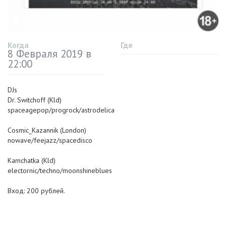
Когда
Где
8 Февраля 2019 в
22:00
DJs
Dr. Switchoff (Kld)
spaceagepop/progrock/astrodelica
Cosmic_Kazannik (London)
nowave/feejazz/spacedisco
Kamchatka (Kld)
electornic/techno/moonshineblues
Вход: 200 рублей.