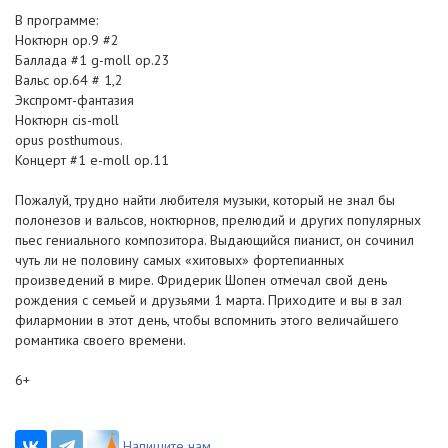
В программе:
Ноктюрн op.9 #2
Баллада #1 g-moll op.23
Вальс op.64 # 1,2
Экспромт-фантазия
Ноктюрн cis-moll
opus posthumous.
Концерт #1 e-moll op.11
Пожалуй, трудно найти любителя музыки, который не знал бы
полонезов и вальсов, ноктюрнов, прелюдий и других популярных
пьес гениального композитора. Выдающийся пианист, он сочинил
чуть ли не половину самых «хитовых» фортепианных
произведений в мире. Фридерик Шопен отмечал свой день
рождения с семьей и друзьями 1 марта. Приходите и вы в зал
филармонии в этот день, чтобы вспомнить этого величайшего
романтика своего времени.
6+
Напишите нам