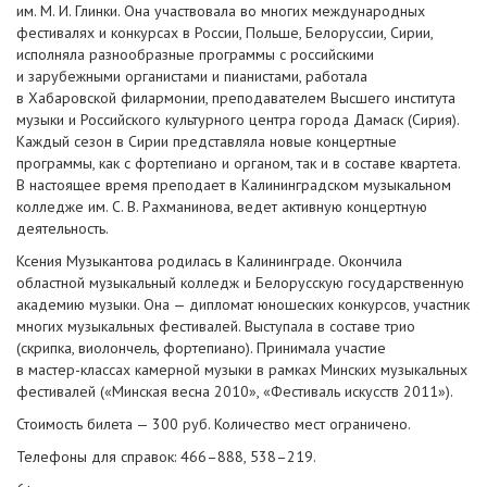
им.
М. И. Глинки
. Она участвовала во многих международных
фестивалях и конкурсах в России, Польше, Белоруссии, Сирии,
исполняла разнообразные программы с российскими
и зарубежными органистами и пианистами, работала
в Хабаровской филармонии, преподавателем Высшего института
музыки и Российского культурного центра города Дамаск (Сирия).
Каждый сезон в Сирии представляла новые концертные
программы, как с фортепиано и органом, так и в составе квартета.
В настоящее время преподает в Калининградском музыкальном
колледже им.
С. В. Рахманинова
, ведет активную концертную
деятельность.
Ксения Музыкантова родилась в Калининграде. Окончила
областной музыкальный колледж и Белорусскую государственную
академию музыки. Она — дипломат юношеских конкурсов, участник
многих музыкальных фестивалей. Выступала в составе трио
(скрипка, виолончель, фортепиано). Принимала участие
в
мастер-классах
камерной музыки в рамках Минских музыкальных
фестивалей («Минская весна 2010», «Фестиваль искусств 2011»).
Стоимость билета — 300 руб. Количество мест ограничено.
Телефоны для справок: 466–888, 538–219.