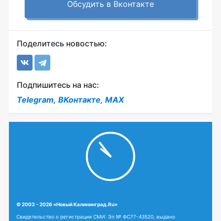
Обсудить в Вконтакте
Поделитесь новостью:
Подпишитесь на нас:
Telegram
,
ВКонтакте
,
MAX
© 2003 - 2026 «Новый Калининград.Ru»
Свидетельство о регистрации СМИ: Эл № ФС77-43520, выдано
Федеральной службой по надзору в сфере связи, информационных
технологий и массовых коммуникаций (Роскомнадзор) 17 января 2011 г.
Данный сайт не предназначен для просмотра лицам младше 18 лет.
18+
Адрес: г. Калининград, ул.
Любое использование, либо
Гаражная, д.2, кабинет 308
копирование материалов или
подборки материалов сайта,
Учредитель: ЗАО "Твик Маркетинг"