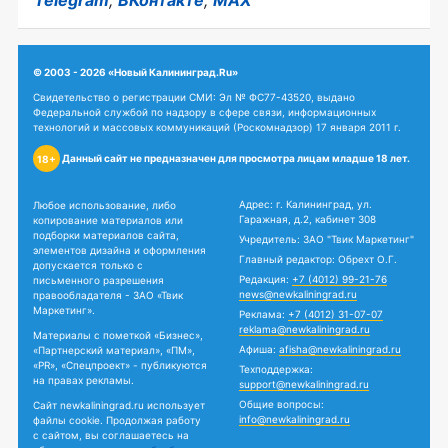
Telegram
,
ВКонтакте
,
MAX
© 2003 - 2026 «Новый Калининград.Ru»
Свидетельство о регистрации СМИ: Эл № ФС77-43520, выдано
Федеральной службой по надзору в сфере связи, информационных
технологий и массовых коммуникаций (Роскомнадзор) 17 января 2011 г.
Данный сайт не предназначен для просмотра лицам младше 18 лет.
18+
Адрес: г. Калининград, ул.
Любое использование, либо
Гаражная, д.2, кабинет 308
копирование материалов или
подборки материалов сайта,
Учредитель: ЗАО "Твик Маркетинг"
элементов дизайна и оформления
Главный редактор: Обрехт О.Г.
допускается только с
Редакция:
+7 (4012) 99-21-76
письменного разрешения
news@newkaliningrad.ru
правообладателя - ЗАО «Твик
Маркетинг».
Реклама:
+7 (4012) 31-07-07
reklama@newkaliningrad.ru
Материалы с пометкой «Бизнес»,
Афиша:
afisha@newkaliningrad.ru
«Партнерский материал», «ПМ»,
«PR», «Спецпроект» - публикуются
Техподдержка:
на правах рекламы.
support@newkaliningrad.ru
Общие вопросы:
Сайт newkaliningrad.ru использует
info@newkaliningrad.ru
файлы cookie. Продолжая работу
с сайтом, вы соглашаетесь на