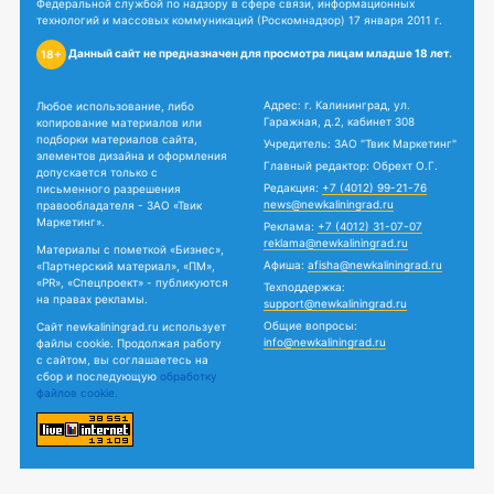
Федеральной службой по надзору в сфере связи, информационных
технологий и массовых коммуникаций (Роскомнадзор) 17 января 2011 г.
Данный сайт не предназначен для просмотра лицам младше 18 лет.
18+
Адрес: г. Калининград, ул.
Любое использование, либо
Гаражная, д.2, кабинет 308
копирование материалов или
подборки материалов сайта,
Учредитель: ЗАО "Твик Маркетинг"
элементов дизайна и оформления
Главный редактор: Обрехт О.Г.
допускается только с
Редакция:
+7 (4012) 99-21-76
письменного разрешения
news@newkaliningrad.ru
правообладателя - ЗАО «Твик
Маркетинг».
Реклама:
+7 (4012) 31-07-07
reklama@newkaliningrad.ru
Материалы с пометкой «Бизнес»,
Афиша:
afisha@newkaliningrad.ru
«Партнерский материал», «ПМ»,
«PR», «Спецпроект» - публикуются
Техподдержка:
на правах рекламы.
support@newkaliningrad.ru
Общие вопросы:
Сайт newkaliningrad.ru использует
info@newkaliningrad.ru
файлы cookie. Продолжая работу
с сайтом, вы соглашаетесь на
сбор и последующую
обработку
файлов cookie.