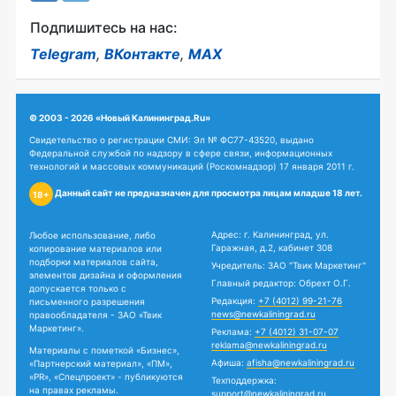
Подпишитесь на нас:
Telegram
,
ВКонтакте
,
MAX
© 2003 - 2026 «Новый Калининград.Ru»
Свидетельство о регистрации СМИ: Эл № ФС77-43520, выдано
Федеральной службой по надзору в сфере связи, информационных
технологий и массовых коммуникаций (Роскомнадзор) 17 января 2011 г.
Данный сайт не предназначен для просмотра лицам младше 18 лет.
18+
Адрес: г. Калининград, ул.
Любое использование, либо
Гаражная, д.2, кабинет 308
копирование материалов или
подборки материалов сайта,
Учредитель: ЗАО "Твик Маркетинг"
элементов дизайна и оформления
Главный редактор: Обрехт О.Г.
допускается только с
Редакция:
+7 (4012) 99-21-76
письменного разрешения
news@newkaliningrad.ru
правообладателя - ЗАО «Твик
Маркетинг».
Реклама:
+7 (4012) 31-07-07
reklama@newkaliningrad.ru
Материалы с пометкой «Бизнес»,
Афиша:
afisha@newkaliningrad.ru
«Партнерский материал», «ПМ»,
«PR», «Спецпроект» - публикуются
Техподдержка:
на правах рекламы.
support@newkaliningrad.ru