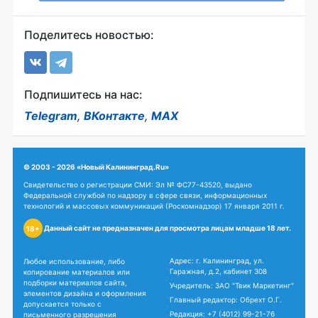
Поделитесь новостью:
Подпишитесь на нас:
Telegram
,
ВКонтакте
,
MAX
© 2003 - 2026 «Новый Калининград.Ru»
Свидетельство о регистрации СМИ: Эл № ФС77-43520, выдано
Федеральной службой по надзору в сфере связи, информационных
технологий и массовых коммуникаций (Роскомнадзор) 17 января 2011 г.
Данный сайт не предназначен для просмотра лицам младше 18 лет.
18+
Адрес: г. Калининград, ул.
Любое использование, либо
Гаражная, д.2, кабинет 308
копирование материалов или
подборки материалов сайта,
Учредитель: ЗАО "Твик Маркетинг"
элементов дизайна и оформления
Главный редактор: Обрехт О.Г.
допускается только с
Редакция:
+7 (4012) 99-21-76
письменного разрешения