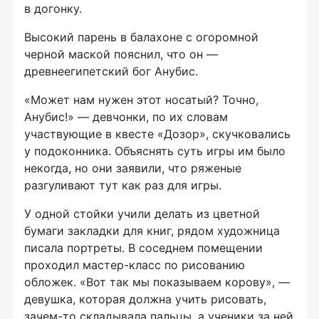
в догонку.
Высокий парень в балахоне с огоромной
черной маской пояснил, что он —
древнеегипетский бог Анубис.
«Может нам нужен этот носатый? Точно,
Анубис!» — девчонки, по их словам
участвующие в квесте «Дозор», скучковались
у подоконника. Объяснять суть игры им было
некогда, но они заявили, что ряженые
разгуливают тут как раз для игры.
У одной стойки учили делать из цветной
бумаги закладки для книг, рядом художница
писала портреты. В соседнем помещении
проходил
мастер-класс
по рисованию
обложек. «Вот так мы показываем корову», —
девушка, которая должна учить рисовать,
зачем-то
складывала пальцы, а ученики за ней