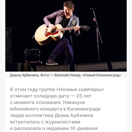
Диана Арбенина. Фото — Виталий Невар, «Новый Калининград»
В этом году группа «Ночные снайперы»
отмечает солидную дату — 25 лет
с момента основания. Накануне
юбилейного концерта в Калининграде
лидер коллектива Диана Арбенина
встретилась с журналистами
и рассказала о недавнем
10-дневном