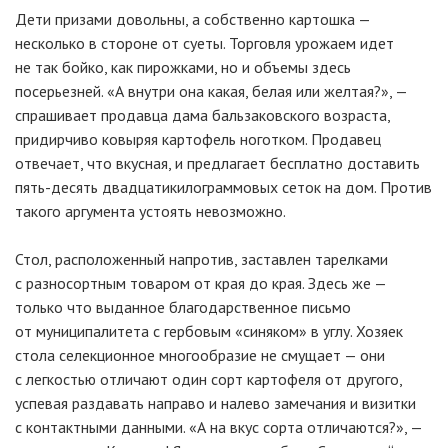
Дети призами довольны, а собственно картошка —
несколько в стороне от суеты. Торговля урожаем идет
не так бойко, как пирожками, но и объемы здесь
посерьезней. «А внутри она какая, белая или желтая?», —
спрашивает продавца дама бальзаковского возраста,
придирчиво ковыряя картофель ноготком. Продавец
отвечает, что вкусная, и предлагает бесплатно доставить
пять-десять
двадцатикилограммовых сеток на дом. Против
такого аргумента устоять невозможно.
Стол, расположенный напротив, заставлен тарелками
с разносортным товаром от края до края. Здесь же —
только что выданное благодарственное письмо
от муниципалитета с гербовым «синяком» в углу. Хозяек
стола селекционное многообразие не смущает — они
с легкостью отличают один сорт картофеля от другого,
успевая раздавать направо и налево замечания и визитки
с контактными данными. «А на вкус сорта отличаются?», —