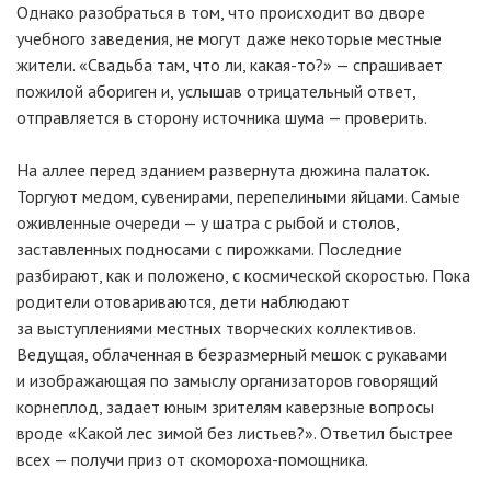
Однако разобраться в том, что происходит во дворе
учебного заведения, не могут даже некоторые местные
жители. «Свадьба там, что ли,
какая-то
?» — спрашивает
пожилой абориген и, услышав отрицательный ответ,
отправляется в сторону источника шума — проверить.
На аллее перед зданием развернута дюжина палаток.
Торгуют медом, сувенирами, перепелиными яйцами. Самые
оживленные очереди — у шатра с рыбой и столов,
заставленных подносами с пирожками. Последние
разбирают, как и положено, с космической скоростью. Пока
родители отовариваются, дети наблюдают
за выступлениями местных творческих коллективов.
Ведущая, облаченная в безразмерный мешок с рукавами
и изображающая по замыслу организаторов говорящий
корнеплод, задает юным зрителям каверзные вопросы
вроде «Какой лес зимой без листьев?». Ответил быстрее
всех — получи приз от
скомороха-помощника
.