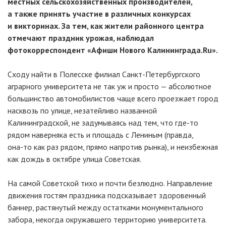
местных сельскохозяйственных производителей,
а также принять участие в различных конкурсах
и викторинах. За тем, как жители районного центра
отмечают праздник урожая, наблюдал
фотокорреспондент «Афиши Нового Калининграда.Ru».
Сходу найти в Полесске филиал
Санкт-Петербургского
аграрного университета не так уж и просто — абсолютное
большинство автомобилистов чаще всего проезжает город
насквозь по улице, незатейливо названной
Калининградской, не задумываясь над тем, что
где-то
рядом наверняка есть и площадь с Лениным (правда,
она-то
как раз рядом, прямо напротив рынка), и неизбежная
как дождь в октябре улица Советская.
На самой Советской тихо и почти безлюдно. Направление
движения гостям праздника подсказывает здоровенный
баннер, растянутый между остатками монументального
забора, некогда окружавшего территорию университета.