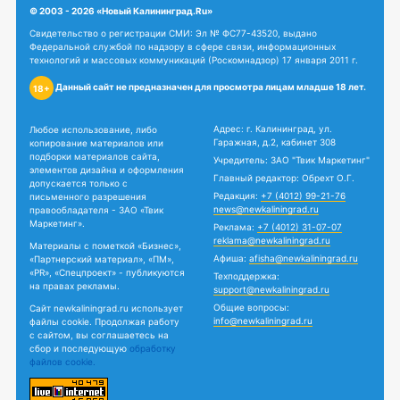
© 2003 - 2026 «Новый Калининград.Ru»
Свидетельство о регистрации СМИ: Эл № ФС77-43520, выдано
Федеральной службой по надзору в сфере связи, информационных
технологий и массовых коммуникаций (Роскомнадзор) 17 января 2011 г.
Данный сайт не предназначен для просмотра лицам младше 18 лет.
18+
Адрес: г. Калининград, ул.
Любое использование, либо
Гаражная, д.2, кабинет 308
копирование материалов или
подборки материалов сайта,
Учредитель: ЗАО "Твик Маркетинг"
элементов дизайна и оформления
Главный редактор: Обрехт О.Г.
допускается только с
Редакция:
+7 (4012) 99-21-76
письменного разрешения
news@newkaliningrad.ru
правообладателя - ЗАО «Твик
Маркетинг».
Реклама:
+7 (4012) 31-07-07
reklama@newkaliningrad.ru
Материалы с пометкой «Бизнес»,
Афиша:
afisha@newkaliningrad.ru
«Партнерский материал», «ПМ»,
«PR», «Спецпроект» - публикуются
Техподдержка:
на правах рекламы.
support@newkaliningrad.ru
Общие вопросы:
Сайт newkaliningrad.ru использует
info@newkaliningrad.ru
файлы cookie. Продолжая работу
с сайтом, вы соглашаетесь на
сбор и последующую
обработку
файлов cookie.