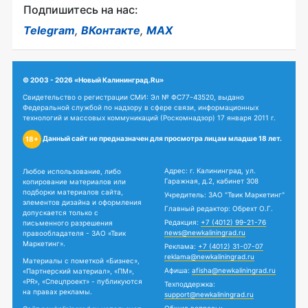
Подпишитесь на нас:
Telegram
,
ВКонтакте
,
MAX
© 2003 - 2026 «Новый Калининград.Ru»
Свидетельство о регистрации СМИ: Эл № ФС77-43520, выдано
Федеральной службой по надзору в сфере связи, информационных
технологий и массовых коммуникаций (Роскомнадзор) 17 января 2011 г.
Данный сайт не предназначен для просмотра лицам младше 18 лет.
18+
Адрес: г. Калининград, ул.
Любое использование, либо
Гаражная, д.2, кабинет 308
копирование материалов или
подборки материалов сайта,
Учредитель: ЗАО "Твик Маркетинг"
элементов дизайна и оформления
Главный редактор: Обрехт О.Г.
допускается только с
Редакция:
+7 (4012) 99-21-76
письменного разрешения
news@newkaliningrad.ru
правообладателя - ЗАО «Твик
Маркетинг».
Реклама:
+7 (4012) 31-07-07
reklama@newkaliningrad.ru
Материалы с пометкой «Бизнес»,
Афиша:
afisha@newkaliningrad.ru
«Партнерский материал», «ПМ»,
«PR», «Спецпроект» - публикуются
Техподдержка:
на правах рекламы.
support@newkaliningrad.ru
Общие вопросы: