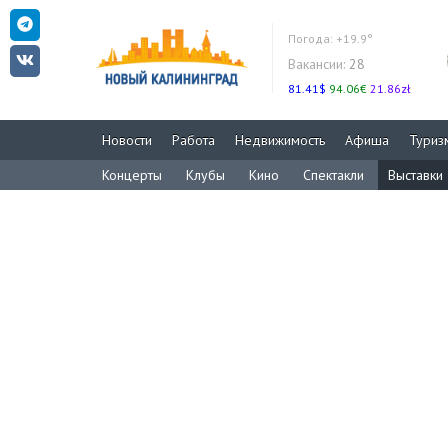
Погода:
+19.9°
Вакансии:
28
81.41$
94.06€
21.86zł
Новости
Работа
Недвижимость
Афиша
Туриз
Концерты
Клубы
Кино
Спектакли
Выставки