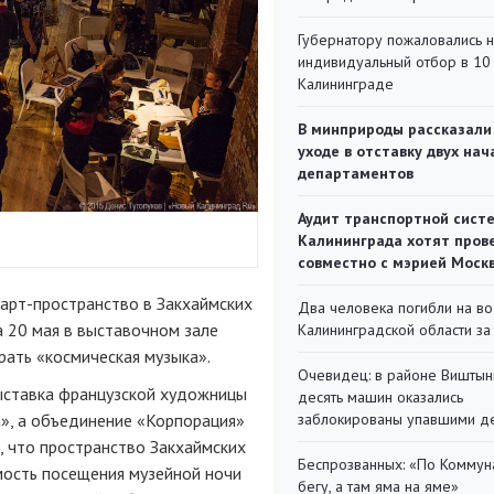
Губернатору пожаловались 
индивидуальный отбор в 10 
Калининграде
В минприроды рассказали
уходе в отставку двух на
департаментов
Аудит транспортной сист
Калининграда хотят пров
совместно с мэрией Моск
арт-пространство
в Закхаймских
Два человека погибли на во
а 20 мая в выставочном зале
Калининградской области за
рать «космическая музыка».
Очевидец: в районе Виштын
выставка французской художницы
десять машин оказались
», а объединение «Корпорация»
заблокированы упавшими д
, что пространство Закхаймских
Беспрозванных: «По Коммун
мость посещения музейной ночи
бегу, а там яма на яме»