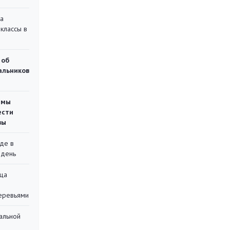
на
классы в
 об
чальников
емы
ести
вы
де в
 день
ца
еревьями
альной