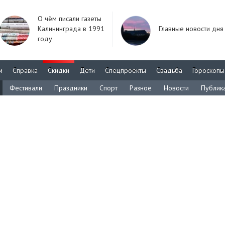
О чём писали газеты
Калининграда в 1991
Главные новости дня
году
м
Справка
Скидки
Дети
Спецпроекты
Свадьба
Гороскопы
Фестивали
Праздники
Спорт
Разное
Новости
Публик