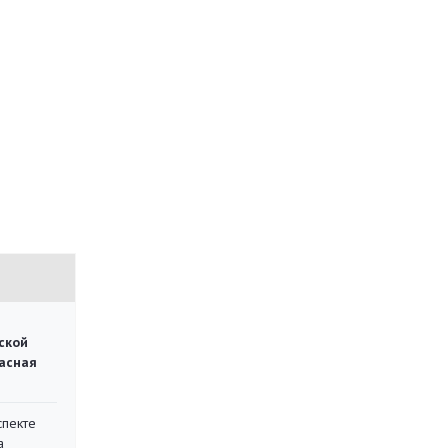
ской
асная
спекте
а