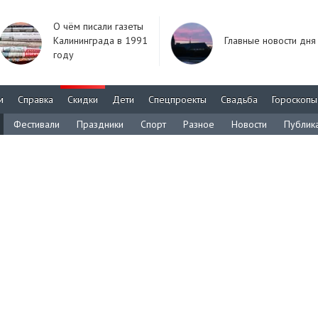
О чём писали газеты
Калининграда в 1991
Главные новости дня
году
м
Справка
Скидки
Дети
Спецпроекты
Свадьба
Гороскопы
Фестивали
Праздники
Спорт
Разное
Новости
Публик