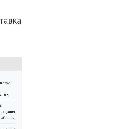
тавка
нее»:
упа»
в
 издания
 области