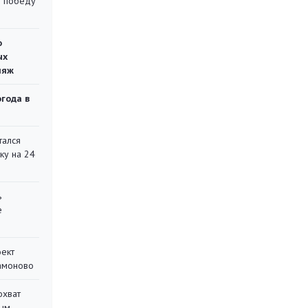
ю победу
о
ых
ляж
огода в
тался
ку на 24
ь
е
оект
Мамоново
охват
ным