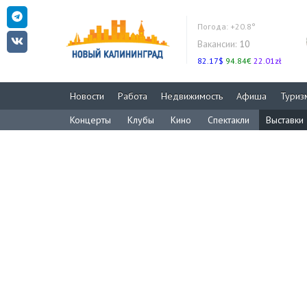
Погода:
+20.8°
Вакансии:
10
82.17$
94.84€
22.01zł
Новости
Работа
Недвижимость
Афиша
Туриз
Концерты
Клубы
Кино
Спектакли
Выставки