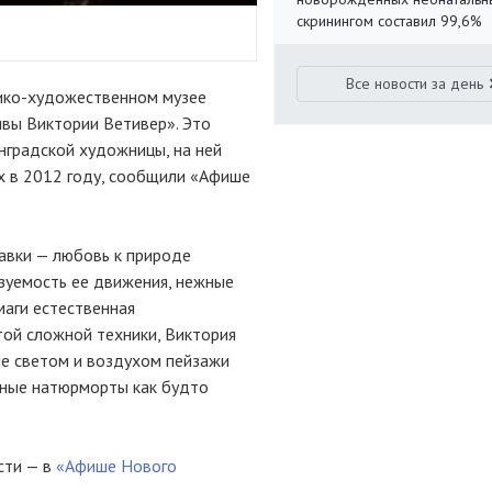
скринингом составил 99,6%
Все новости за день
ико-художественном музее
вы Виктории Ветивер». Это
нградской художницы, на ней
х в 2012 году, сообщили «Афише
авки — любовь к природе
азуемость ее движения, нежные
аги естественная
той сложной техники, Виктория
ые светом и воздухом пейзажи
очные натюрморты как будто
сти — в
«Афише Нового