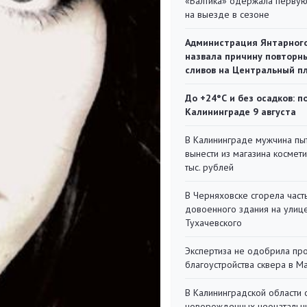
«Балтика» одержала перву
на выезде в сезоне
Администрация Янтарног
назвала причину повторн
сливов на Центральный п
До +24°С и без осадков: п
Калининграде 9 августа
В Калининграде мужчина пы
вынести из магазина космети
тыс. рублей
В Черняховске сгорела част
довоенного здания на улиц
Тухачевского
Экспертиза не одобрила пр
благоустройства сквера в 
В Калининградской области 
новорожденных неонаталь