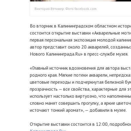
Виктория Ветивер. Фото facebook.com.
Во вторник в Калининградском областном истор
состоится открытие выставки «Акварельные моти
первая персональная экспозиция молодой калини
автор представит около 20 акварелей, созданны
Нового Калининграда.Ru» в пресс-службе музея.
«Главный источник вдохновения для автора выст
родного края. Мягкие потеки акварели, непредск
цветовые переходы и подчеркнутая белизной бум
прозрачность — все свойства, характерные для э
использует настолько виртуозно, что наполненн
словно манят совершить прогулку, а яркие цвет
источают тонкий аромат», — добавили в музее.
Открытие выставки состоится в 12:00, подробно
Калининграда.Ru»
.