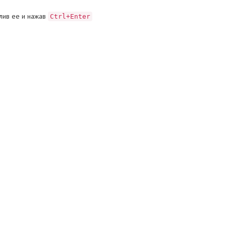
лив ее и нажав
Ctrl+Enter