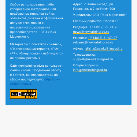
Адрес: г. Калининград, ул.
Любое использование, либо
Гаражная, д.2, кабинет 308
копирование материалов или
подборки материалов сайта,
Учредитель: ЗАО "Твик Маркетинг"
элементов дизайна и оформления
Главный редактор: Обрехт О.Г.
допускается только с
Редакция:
+7 (4012) 99-21-76
письменного разрешения
news@newkaliningrad.ru
правообладателя - ЗАО «Твик
Маркетинг».
Реклама:
+7 (4012) 31-07-07
reklama@newkaliningrad.ru
Материалы с пометкой «Бизнес»,
Афиша:
afisha@newkaliningrad.ru
«Партнерский материал», «ПМ»,
«PR», «Спецпроект» - публикуются
Техподдержка:
на правах рекламы.
support@newkaliningrad.ru
Общие вопросы:
Сайт newkaliningrad.ru использует
info@newkaliningrad.ru
файлы cookie. Продолжая работу
с сайтом, вы соглашаетесь на
сбор и последующую
обработку
файлов cookie.